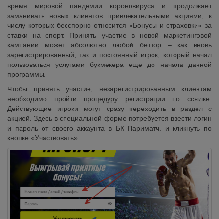
время мировой пандемии короновируса и продолжает
заманивать новых клиентов привлекательными акциями, к
числу которых бесспорно относится «Бонусы и страховки» за
ставки на спорт. Принять участие в новой маркетинговой
кампании может абсолютно любой беттор – как вновь
зарегистрированный, так и постоянный игрок, который начал
пользоваться услугами букмекера еще до начала данной
программы.
Чтобы принять участие, незарегистрированным клиентам
необходимо пройти процедуру регистрации по ссылке.
Действующие игроки могут сразу переходить в раздел с
акцией. Здесь в специальной форме потребуется ввести логин
и пароль от своего аккаунта в БК Париматч, и кликнуть по
кнопке «Участвовать».