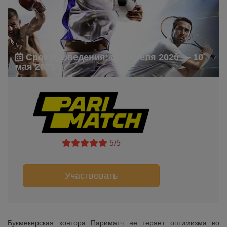
Срок проведения: 13 апреля 2020 — 10
мая 2020
5/5
Участвовать
Букмекерская контора Париматч не теряет оптимизма во