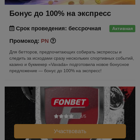
Бонус до 100% на экспресс
Срок проведения: бессрочная
Активная
Промокод:
PN
Для бетторов, предпочитающих собирать экспрессы и
следить за исходами сразу нескольких спортивных событий,
казино и букмекер «Vavada» подготовила новое бонусное
предложение — бонус до 100% на экспресс!
4/5
Участвовать