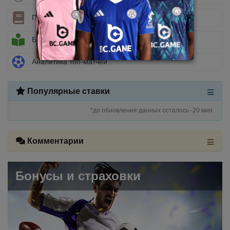
Полезные статьи
Библиотека беттора
Аналитика топ-матчей
Популярные ставки
*до обновления данных осталось -20 мин.
Комментарии
Бонусы и страховки