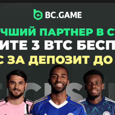
Рейтинг прогнозистов
Турниры
9746
96
Прогнозистов
Прогноз
льных сетях
сегодн
нет отличным подспорьем для бетторов, предпочитающих заключат
ечи, которые проходят сегодня и в другие дни. Здесь можно озн
уководствуйтесь аргументированностью описания, размерами коэф
ск