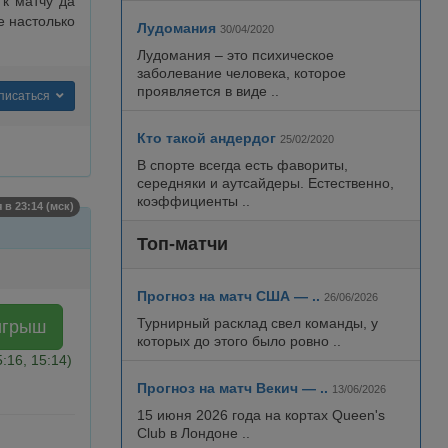
 к матчу да
е настолько
Лудомания
30/04/2020
Лудомания – это психическое
заболевание человека, которое
проявляется в виде ..
писаться
Кто такой андердог
25/02/2020
В спорте всегда есть фавориты,
середняки и аутсайдеры. Естественно,
коэффициенты ..
 в 23:14 (мск)
Топ-матчи
Прогноз на матч США — ..
26/06/2026
Турнирный расклад свел команды, у
игрыш
которых до этого было ровно ..
:16, 15:14)
Прогноз на матч Векич — ..
13/06/2026
15 июня 2026 года на кортах Queen's
Club в Лондоне ..