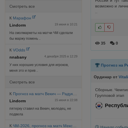
России и тут та
возможно и личны
Смотреть все
..
К
Марафон
19 июня в 10:21
Lindorm
На смолмаркеты на матчи ЧМ сделали
бы маржу помень ..
35
0
К
VOdds
4 декабря 2025 в 12:29
nnabany
У них хорошие условия для игроков,
Прогноз на Р
меня это и прив ..
Ординар
от
Vital
Смотреть все
Сборные. Чемпион
К
Прогноз на матч Векич — Радукану, финал WTA Лондон 2026
Групповой этап
15 июня в 22:08
Lindorm
Республи
пятерку ставил на Векич, молодец, не
подвела
К
ЧМ-2026, прогноз на матч Мексика - ЮАР
Начало событ