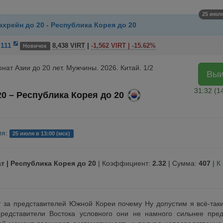
25 июля
ахрейн до 20 - Республика Корея до 20
i111
|
8,438 VIRT
-1,562 VIRT | -15.62%
Новичок
ат Азии до 20 лет. Мужчины. 2026. Китай. 1/2
Вы
31:32 (14
20
– Республика Корея до 20
ия:
25 июля в 13:00 (мск)
т | Республика Корея до 20
|
Коэффициент:
2.32
| Сумма:
407
|
К
т за представителей Южной Кореи почему Ну допустим я всё-так
представители Востока условного они не намного сильнее пред