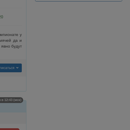
20
емпионате у
мячей да и
 явно будут
писаться
 в 12:43 (мск)