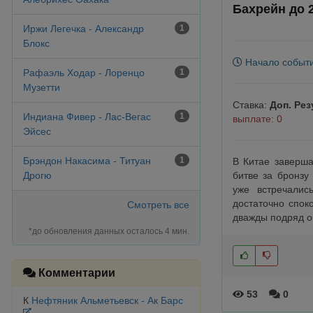
Бахрейн до 
Иржи Легечка - Александр
1
Блокс
Начало событ
Рафаэль Ходар - Лоренцо
1
Музетти
Ставка:
Доп. Рез
Индиана Фивер - Лас-Вегас
1
выплате: 0
Эйсес
Брэндон Накасима - Титуан
1
В Китае заверша
Дрогю
битве за бронзу
уже встречалис
достаточно споко
Смотреть все
дважды подряд об
*до обновления данных осталось 4 мин.
Комментарии
53
0
К
Нефтяник Альметьевск - Ак Барс