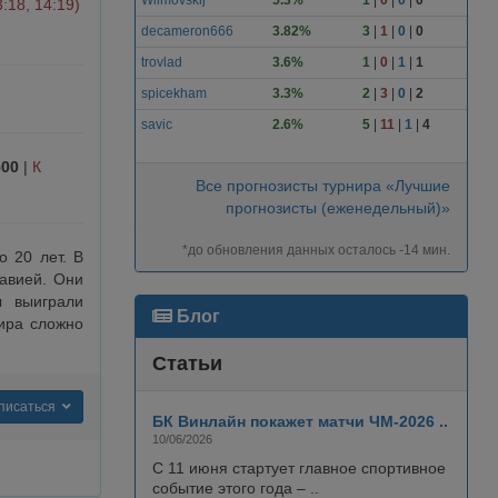
Wilmovskij
5.3%
1
|
0
|
0
|
0
:18, 14:19)
decameron666
3.82%
3
|
1
|
0
|
0
trovlad
3.6%
1
|
0
|
1
|
1
spicekham
3.3%
2
|
3
|
0
|
2
savic
2.6%
5
|
11
|
1
|
4
500
|
К
Все прогнозисты турнира «Лучшие
прогнозисты (еженедельный)»
*до обновления данных осталось -14 мин.
 20 лет. В
авией. Они
ы выиграли
Блог
нира сложно
Статьи
писаться
БК Винлайн покажет матчи ЧМ-2026 ..
10/06/2026
С 11 июня стартует главное спортивное
событие этого года – ..