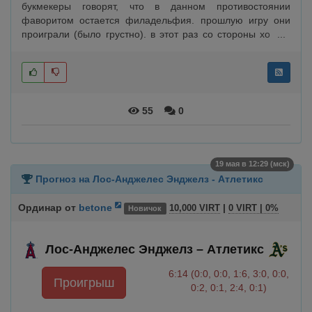
букмекеры говорят, что в данном противостоянии
фаворитом остается филадельфия. прошлую игру они
проиграли (было грустно). в этот раз со стороны хозяев
поля выходит питчер с многоопытным стажем. в этом
сезоне челик успел отстоять полные 45 иннинга, где
подарил соперникам 53 хита из которых 9 железные
хоумраны. то есть челик пожарит ..
55
0
19 мая в 12:29 (мск)
Прогноз на Лос-Анджелес Энджелз - Атлетикс
Ординар
от
betone
|
10,000 VIRT
0 VIRT | 0%
Новичок
Лос-Анджелес Энджелз
– Атлетикс
6:14 (0:0, 0:0, 1:6, 3:0, 0:0,
Проигрыш
0:2, 0:1, 2:4, 0:1)