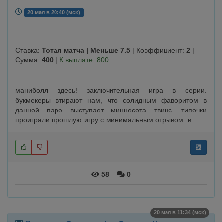
20 мая в 20:40 (мск)
Ставка:
Тотал матча | Меньше 7.5
|
Коэффициент:
2
|
Сумма:
400
|
К выплате: 800
маниболл здесь! заключительная игра в серии.
букмекеры втирают нам, что солидным фаворитом в
данной паре выступает миннесота твинс. типочки
проиграли прошлую игру с минимальным отрывом. в этот
раз с их стороны на горку выходит питчер, который в этом
сезоне отстоял 50 иннингов, где позволил соперникам
оформить 37 хитов, из которых только три превратились в
хоумран. что, ..
58
0
20 мая в 11:34 (мск)