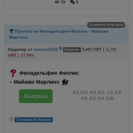
78
0
лучших релив-коров в лиге. Даже
если стартовый питчер «Торонто»
продержится 5-6 иннингов, свежая и
мощная ..
16 июня в 19:46 (мск)
Прогноз на Филадельфия Филлис - Майами
Марлинз
Ординар
от
wariors8222
|
5,443 VIRT
-1,744
Новичок
VIRT | -17.44%
Филадельфия Филлис
– Майами Марлинз
8:2 (3:0, 4:0, 0:0, 1:0, 0:0,
Выигрыш
0:0, 0:2, 0:0, 0:0)
17 июня в 01:40 (мск)