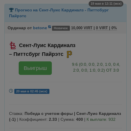
19 мая в 12:11 (мск)
Прогноз на Сент-Луис Кардиналз - Питтсбург
Пайрэтс
Ординар
от
betone
|
10,000 VIRT
0 VIRT | 0%
Новичок
Сент-Луис Кардиналз
– Питтсбург Пайрэтс
9:6 (0:0, 0:0, 2:0, 1:0, 0:4,
Выигрыш
2:0, 0:0, 1:0, 0:2) ОТ 3:0
20 мая в 02:45 (мск)
Ставка:
Победа с учетом форы | Сент-Луис Кардиналз
(-1)
|
Коэффициент:
2.33
| Сумма:
400
|
К выплате: 932