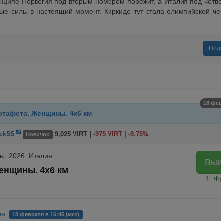
инципе Норвегия под вторым номером побежит, а Италия под четв
ые силы в настоящий момент. Киркиде тут стала олимпийской че
Под
18 фев
стафета. Женщины. 4x6 км
uk55
|
9,025 VIRT
-975 VIRT | -9.75%
Новичок
ы. 2026. Италия
Вы
енщины. 4x6 км
1. Ф
ия:
18 февраля в 16:45 (мск)