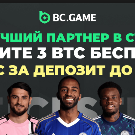
Рейтинг прогнозистов
Турниры
9746
38
Прогнозистов
Прогноз
льных сетях
сегодн
 высокие позиции в мировом онлайн беттинге. При этом у ставочн
апперы прогнозируют биатлонные соревнования по всем значимым 
ьствием заключают пари на противостояния биатлонистов в этом 
т сегодня, завтра и в другие дни. Такие эксперты подбирают н
грышными. Читайте аналитические описания и обращайте внимани
ск