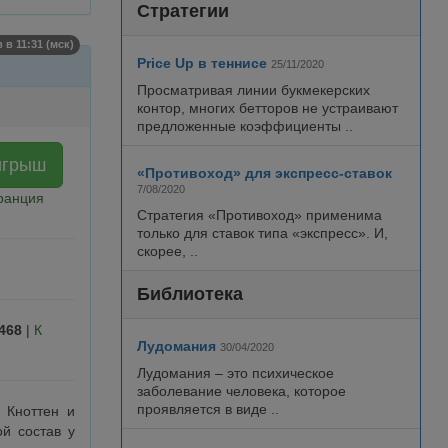
Стратегии
 в 11:31 (мск)
Price Up в теннисе
25/11/2020
Просматривая линии букмекерских
контор, многих бетторов не устраивают
предложенные коэффициенты ..
игрыш
«Противоход» для экспресс-ставок
7/08/2020
ранция
Стратегия «Противоход» применима
только для ставок типа «экспресс». И,
скорее, ..
Библиотека
468
|
К
Лудомания
30/04/2020
Лудомания – это психическое
заболевание человека, которое
проявляется в виде ..
 Кноттен и
ой состав у