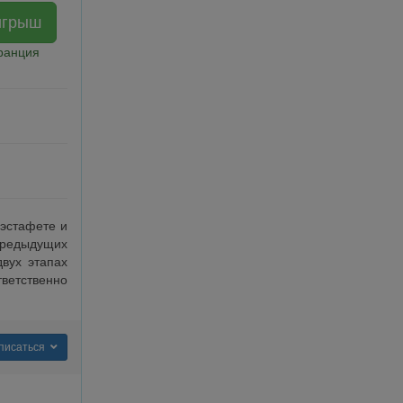
игрыш
ранция
 эстафете и
предыдущих
вух этапах
тветственно
писаться