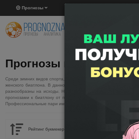
Прогнозы
Популярные ставки
Мы в социа
Прогнозы на биатлон
Среди зимних видов спорта, ставки на биатлон сегодня держат
женского биатлона. В данном разделе можно смотреть, как к
разнообразны на исходы. Несмотря на это, бетторы с удовол
прогнозами к биатлону от профессионалов, чьи гонки пройду
Профессиональные пари имеют наивысшие шансы оказаться выи
Быстрый пои
Рейтинг букмекеров