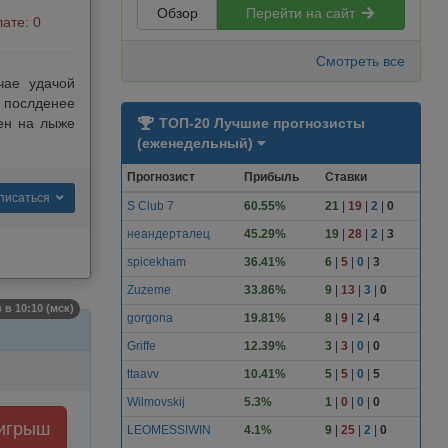
Обзор
Перейти на сайт
ате: 0
Смотреть все
чае удачой
в послденее
ен на лыже
ТОП-20 Лучшие прогнозисты
(еженедельный)
Прогнозист
Прибыль
Ставки
писаться
S Club 7
60.55%
21
|
19
|
2
|
0
неандерталец
45.29%
19
|
28
|
2
|
3
spicekham
36.41%
6
|
5
|
0
|
3
Zuzeme
33.86%
9
|
13
|
3
|
0
 в 10:10 (мск)
gorgona
19.81%
8
|
9
|
2
|
4
Griffe
12.39%
3
|
3
|
0
|
0
ttaavv
10.41%
5
|
5
|
0
|
5
Wilmovskij
5.3%
1
|
0
|
0
|
0
игрыш
LEOMESSIWIN
4.1%
9
|
25
|
2
|
0