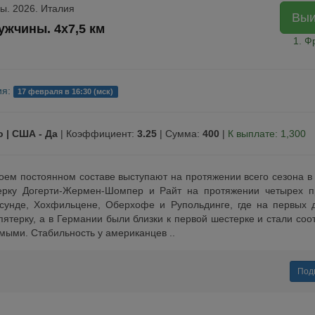
ы. 2026. Италия
Вы
ужчины. 4x7,5 км
1. Ф
ия:
17 февраля в 16:30 (мск)
о | США - Да
|
Коэффициент:
3.25
| Сумма:
400
|
К выплате: 1,300
оем постоянном составе выступают на протяжении всего сезона в
ерку Догерти-Жермен-Шомпер и Райт на протяжении четырех 
сунде, Хохфильцене, Оберхофе и Рупольдинге, где на первых д
ятерку, а в Германии были близки к первой шестерке и стали соо
мыми. Стабильность у американцев ..
Под