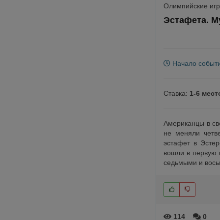
Олимпийские игр
Эстафета. М
Начало событ
Ставка:
1-6 мест
Американцы в св
не меняли четв
эстафет в Эстер
вошли в первую п
седьмыми и вось
114
0