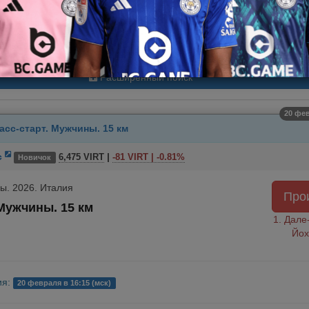
Хоккей
Теннис
Баскетбол
Воле
(2)
(9)
(1)
т
Вид спорта
Вид прогнозов
Расширенный поиск
20 фев
асс-старт. Мужчины. 15 км
c
|
6,475 VIRT
-81 VIRT | -0.81%
Новичок
ы. 2026. Италия
Про
 Мужчины. 15 км
1. Дале
Йох
ия:
20 февраля в 16:15 (мск)