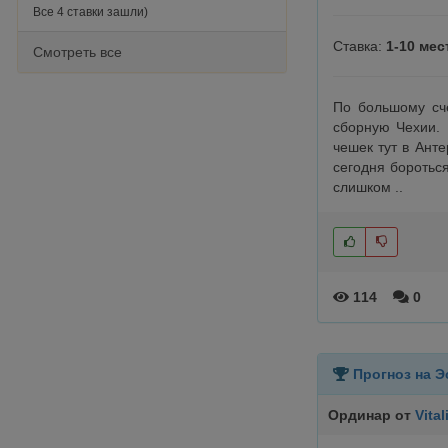
Все 4 ставки зашли)
Ставка:
1-10 мес
Смотреть все
По большому сче
сборную Чехии. 
чешек тут в Анте
сегодня боротьс
слишком ..
114
0
Прогноз на Э
Ординар
от
Vital