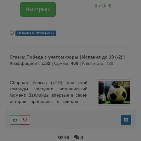
0:7 (0:4)
Выигрыш
28 июня в 20:00 (мск)
Ставка:
Победа с учетом форы | Испания до 19 (-2)
|
Коэффициент:
1.82
| Сумма:
400
|
К выплате: 728
Сборная Уэльса (U19) для этой
команды наступил исторический
момент. Валлийцы впервые в своей
истории пробились в финальную
стадию чемпионата Европы, и
случилось это благодаря тому, что
они принимают турнир у себя дома .
Реальный уровень команды
значительно уступает грандам —
49
0
команда Мати Джонса в отборочных