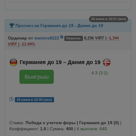
защита редко допускает
индивидуальные провалы, потому
что каждый игрок знает свою зону и ..
28 июня в 19:57 (мск)
Прогноз на Германия до 19 - Дания до 19
Ординар
от
wariors8222
|
8,256 VIRT
-1,344
Новичок
VIRT | -13.44%
Германия до 19
– Дания до 19
4:3 (3:1)
Выигрыш
28 июня в 22:00 (мск)
Ставка:
Победа с учетом форы | Германия до 19 (0)
|
Коэффициент:
1.6
| Сумма:
400
|
К выплате: 640