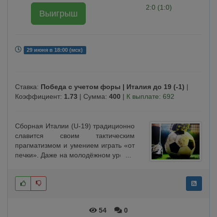
2:0 (1:0)
Выигрыш
29 июня в 18:00 (мск)
Ставка:
Победа с учетом форы | Италия до 19 (-1)
|
Коэффициент:
1.73
| Сумма:
400
|
К выплате: 692
Сборная Италии (U-19) традиционно
славится своим тактическим
прагматизмом и умением играть «от
печки». Даже на молодёжном уровне
итальянцы демонстрируют железную
дисциплину, компактность линий и
умение действовать как единый
механизм. Их стиль — это строгая
игра в обороне, коллективный отбор
54
0
и минимизация ошибок. Итальянская