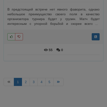
В предстоящей встрече нет явного фаворита, однако
небольшое преимущество своего поля в качество
организатора турнира будет у грузин. Матч будет
интересным с упорной борьбой и скорее всего не
слишком результативным, учитывая что на кону стоит
выход в следующий раунд отбора, а ситуация в группе
запутанная. Команды устроит только победа не важно с
каким счетом счетом, главное ..
55
0
1
2
3
4
5