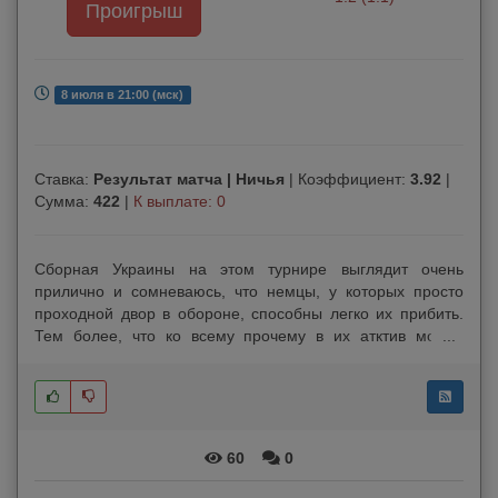
Проигрыш
8 июля в 21:00 (мск)
Ставка:
Результат матча | Ничья
|
Коэффициент:
3.92
|
Сумма:
422
|
К выплате: 0
Сборная Украины на этом турнире выглядит очень
прилично и сомневаюсь, что немцы, у которых просто
проходной двор в обороне, способны легко их прибить.
Тем более, что ко всему прочему в их атктив можно
занести разве что игру в атаке. Но, в полуфинале на
одном лишь этом не выедешь. А потому в принципе
совершенно не удивлюсь если ..
60
0