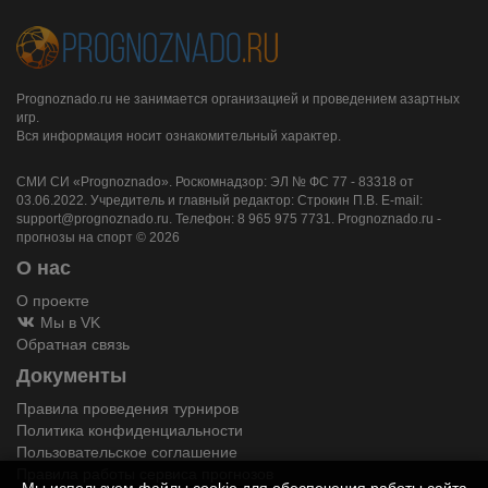
Prognoznado.ru не занимается организацией и проведением азартных
игр.
Вся информация носит ознакомительный характер.
СМИ СИ «Prognoznado». Роскомнадзор: ЭЛ № ФС 77 - 83318 от
03.06.2022. Учредитель и главный редактор: Строкин П.В. E-mail:
support@prognoznado.ru. Телефон: 8 965 975 7731. Prognoznado.ru -
прогнозы на спорт © 2026
О нас
О проекте
Мы в VK
Обратная связь
Документы
Правила проведения турниров
Политика конфиденциальности
Пользовательское соглашение
Правила работы сервиса прогнозов