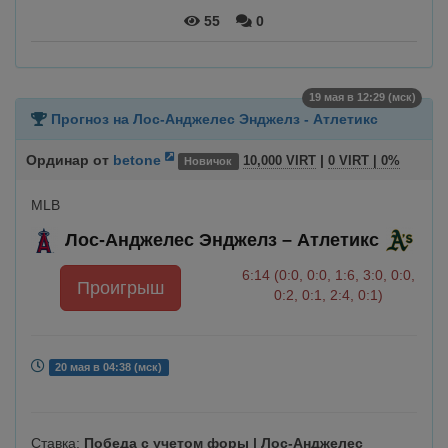
55
0
19 мая в 12:29 (мск)
Прогноз на Лос-Анджелес Энджелз - Атлетикс
Ординар
от
betone
|
10,000 VIRT
0 VIRT | 0%
Новичок
MLB
Лос-Анджелес Энджелз
– Атлетикс
6:14 (0:0, 0:0, 1:6, 3:0, 0:0,
Проигрыш
0:2, 0:1, 2:4, 0:1)
20 мая в 04:38 (мск)
Ставка:
Победа с учетом форы | Лос-Анджелес