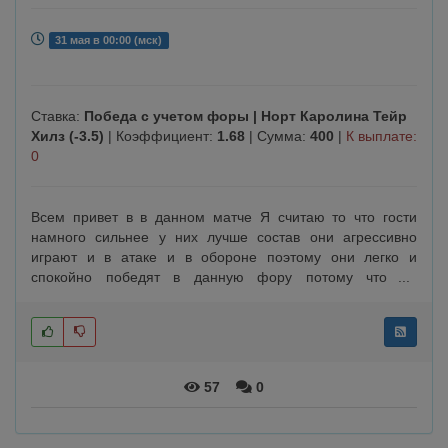
31 мая в 00:00 (мск)
Ставка:
Победа с учетом форы | Норт Каролина Тейр
Хилз (-3.5)
|
Коэффициент:
1.68
| Сумма:
400
|
К выплате:
0
Всем привет в в данном матче Я считаю то что гости
намного сильнее у них лучше состав они агрессивно
играют и в атаке и в обороне поэтому они легко и
спокойно победят в данную фору потому что по
дистанции по целому турниру они побеждали стабильно
спокойно и с хорошим запасом в минимум пять и более
мечей ..
57
0