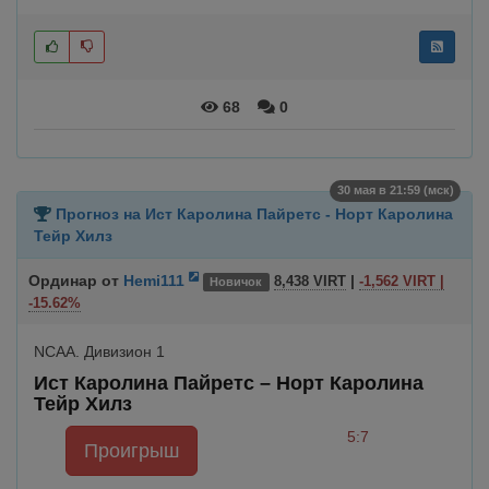
если «Нью-Йорку» удастся быстро
выйти вперед, они продолжат
давить, используя релив из своего
глубокого состава. Ключевой фактор
— глубина буллпена. У «Янкиз»
68
0
один из лучших релив-коров в лиге.
Даже если стартовый питчер
«Чикаго» продержится 5-6 иннингов,
свежая и мощная ..
30 мая в 21:59 (мск)
Прогноз на Ист Каролина Пайретс - Норт Каролина
Тейр Хилз
Ординар
от
Hemi111
|
8,438 VIRT
-1,562 VIRT |
Новичок
-15.62%
NCAA. Дивизион 1
Ист Каролина Пайретс
– Норт Каролина
Тейр Хилз
5:7
Проигрыш