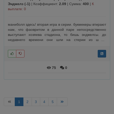
Энджелз (-1)
|
Коэффициент:
2.09
| Сумма:
400
|
К
выплате: 0
маниболл здесь! вторая игра в серии. букмекеры втирают
нам, что фаовритом в данной паре непосредственно
выступают хозяева стадиона, то бишь энджелсы. до
недавнего времени они шли на стерии из шести
поражений. но сумери прервать эту черную полосу, и вот
намереваются добыть вторую викторию кряду. и у них
есть неплохие шансы на это. питчер атлетикс в 40 ..
75
0
1
2
3
4
5