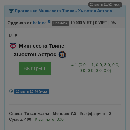
20 мая в 11:52 (мск)
Прогноз на Миннесота Твинс - Хьюстон Астрос
Ординар
от
betone
|
10,000 VIRT
0 VIRT | 0%
Новичок
MLB
Миннесота Твинс
– Хьюстон Астрос
4:1 (0:0, 1:1, 0:0, 3:0, 0:0,
Выигрыш
0:0, 0:0, 0:0, 0:0)
20 мая в 20:40 (мск)
Ставка:
Тотал матча | Меньше 7.5
|
Коэффициент:
2
|
Сумма:
400
|
К выплате: 800