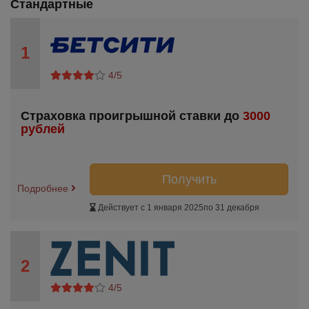
Стандартные
1
4/5
Страховка проигрышной ставки до
3000
рублей
Получить
Подробнее
Действует с 1 января 2025
по 31 декабря
2
4/5