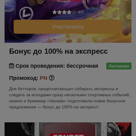
4/5
Участвовать
Бонус до 100% на экспресс
Срок проведения: бессрочная
Активная
Промокод:
PN
Для бетторов, предпочитающих собирать экспрессы и
следить за исходами сразу нескольких спортивных событий,
казино и букмекер «Vavada» подготовила новое бонусное
предложение — бонус до 100% на экспресс!