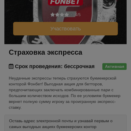
4/5
Участвовать
Страховка экспресса
Срок проведения: бессрочная
Активная
Неудачные экспрессы теперь страхуются букмекерской
конторой Фонбет! Выгодная акция для бетторов,
предпочитающих заключать комбинированные пари с
большим количеством исходов. По ее условиям букмекер
вернет полную сумму игроку за проигранную экспресс-
ставку.
Оставь адрес электронной почты и узнавай первым о
самых выгодных акциях букмекерских контор