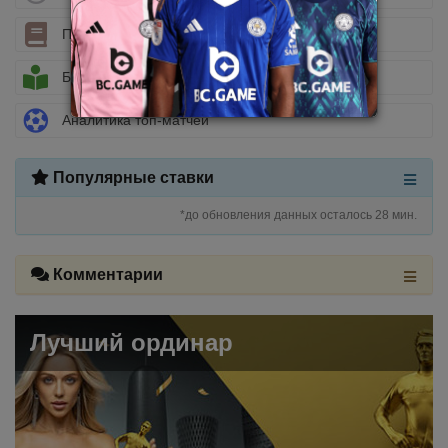
Полезные статьи
Библиотека беттора
Аналитика топ-матчей
Популярные ставки
*до обновления данных осталось 28 мин.
Комментарии
Лучший ординар