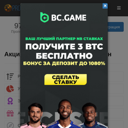
9746
34
Вход | Регистрация
Прогнозистов
Прогнозов
сегодня
Акция «Лучший ординар» БК Леон
Рейтинг букмекеров
Учет ставок
Эксклюзивные бонусы
Акции
Стратегии ставок