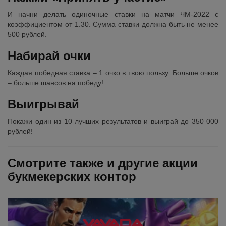
И начни делать одиночные ставки на матчи ЧМ-2022 с
коэффициентом от 1.30. Сумма ставки должна быть не менее
500 рублей.
Набирай очки
Каждая победная ставка – 1 очко в твою пользу. Больше очков
– больше шансов на победу!
Выигрывай
Покажи один из 10 лучших результатов и выиграй до 350 000
рублей!
Смотрите также и другие акции
букмекерских контор