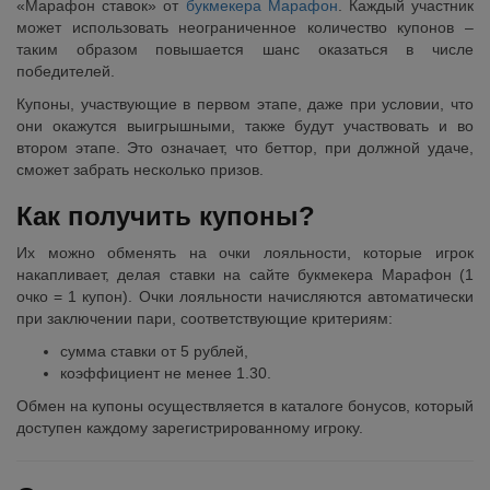
«Марафон ставок» от
букмекера Марафон
. Каждый участник
может использовать неограниченное количество купонов –
таким образом повышается шанс оказаться в числе
победителей.
Купоны, участвующие в первом этапе, даже при условии, что
они окажутся выигрышными, также будут участвовать и во
втором этапе. Это означает, что беттор, при должной удаче,
сможет забрать несколько призов.
Как получить купоны?
Их можно обменять на очки лояльности, которые игрок
накапливает, делая ставки на сайте букмекера Марафон (1
очко = 1 купон). Очки лояльности начисляются автоматически
при заключении пари, соответствующие критериям:
сумма ставки от 5 рублей,
коэффициент не менее 1.30.
Обмен на купоны осуществляется в каталоге бонусов, который
доступен каждому зарегистрированному игроку.