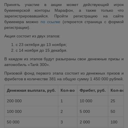
Принять участие в акции может действующий игрок
букмекерской конторы Марафон, а также только что
зарегистрировавшийся. Пройти регистрацию на сайте
букмекера можно
по ссылке
(откроется страница с формой
регистрации).
Акция состоит из двух этапов:
с 23 октября до 13 ноября;
с 14 ноября до 15 декабря.
В каждом из этапов будут разыграны свои денежные призы и
автомобиль «Tank 300».
Призовой фонд первого этапа состоит из денежных призов и
фрибетов в количестве 381 на общую сумму 1 450 000 рублей.
Денежная выплата, руб.
Кол-во
Фрибет, руб.
Кол-во
200 000
1
10 000
25
100 000
2
5 000
50
50 000
3
2 000
100