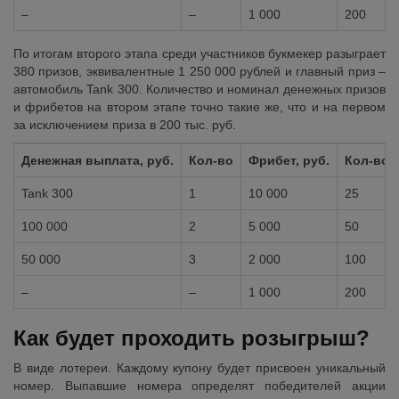
–
–
1 000
200
По итогам второго этапа среди участников букмекер разыграет
380 призов, эквивалентные 1 250 000 рублей и главный приз –
автомобиль Tank 300. Количество и номинал денежных призов
и фрибетов на втором этапе точно такие же, что и на первом
за исключением приза в 200 тыс. руб.
Денежная выплата, руб.
Кол-во
Фрибет, руб.
Кол-во
Tank 300
1
10 000
25
100 000
2
5 000
50
50 000
3
2 000
100
–
–
1 000
200
Как будет проходить розыгрыш?
В виде лотереи. Каждому купону будет присвоен уникальный
номер. Выпавшие номера определят победителей акции