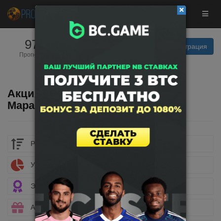
9746
9
Вход | Регистрация
Прогнозистов
Прогнозов
сегодня
Акция «Марафон ставок» от БК
Марафон
Рейтинг букмекеров
Учет ставок
Эксклюзивные бонусы
Акции