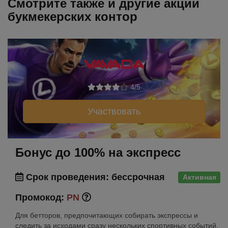
Смотрите также и другие акции
букмекерских контор
4/5
Участвовать
Бонус до 100% на экспресс
Срок проведения: бессрочная
Активная
Промокод:
PN
Для бетторов, предпочитающих собирать экспрессы и
следить за исходами сразу нескольких спортивных событий,