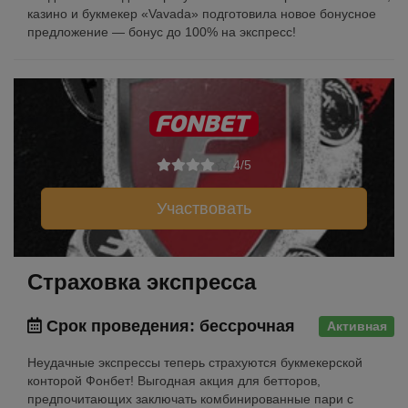
казино и букмекер «Vavada» подготовила новое бонусное
предложение — бонус до 100% на экспресс!
4/5
Участвовать
Страховка экспресса
Срок проведения: бессрочная
Активная
Неудачные экспрессы теперь страхуются букмекерской
конторой Фонбет! Выгодная акция для бетторов,
предпочитающих заключать комбинированные пари с