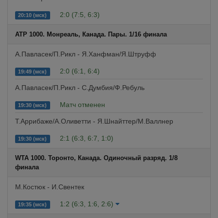
2:0 (7:5, 6:3)
20:10 (мск)
ATP 1000. Монреаль, Канада. Пары. 1/16 финала
А.Павласек/П.Рикл - Я.Ханфман/Я.Штруфф
2:0 (6:1, 6:4)
19:49 (мск)
А.Павласек/П.Рикл - С.Думбия/Ф.Ребуль
Матч отменен
19:30 (мск)
Т.Аррибаже/А.Оливетти - Я.Шнайттер/М.Валлнер
2:1 (6:3, 6:7, 1:0)
19:30 (мск)
WTA 1000. Торонто, Канада. Одиночный разряд. 1/8
финала
М.Костюк - И.Свентек
1:2 (6:3, 1:6, 2:6)
19:35 (мск)