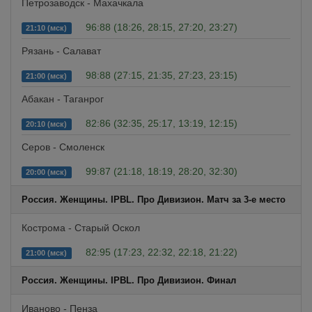
Петрозаводск - Махачкала
96:88 (18:26, 28:15, 27:20, 23:27)
21:10 (мск)
Рязань - Салават
98:88 (27:15, 21:35, 27:23, 23:15)
21:00 (мск)
Абакан - Таганрог
82:86 (32:35, 25:17, 13:19, 12:15)
20:10 (мск)
Серов - Смоленск
99:87 (21:18, 18:19, 28:20, 32:30)
20:00 (мск)
Россия. Женщины. IPBL. Про Дивизион. Матч за 3-е место
Кострома - Старый Оскол
82:95 (17:23, 22:32, 22:18, 21:22)
21:00 (мск)
Россия. Женщины. IPBL. Про Дивизион. Финал
Иваново - Пенза