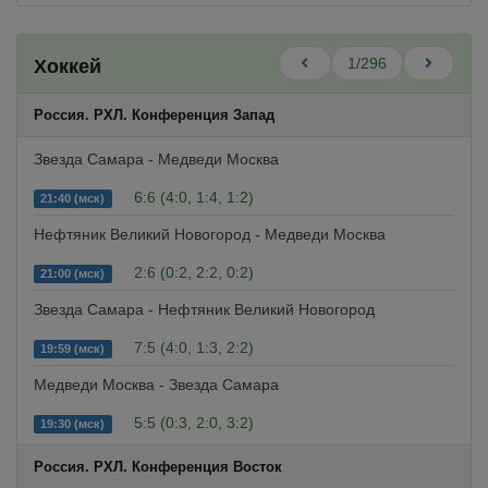
1/296
Хоккей
Россия. РХЛ. Конференция Запад
Звезда Самара - Медведи Москва
6:6 (4:0, 1:4, 1:2)
21:40 (мск)
Нефтяник Великий Новогород - Медведи Москва
2:6 (0:2, 2:2, 0:2)
21:00 (мск)
Звезда Самара - Нефтяник Великий Новогород
7:5 (4:0, 1:3, 2:2)
19:59 (мск)
Медведи Москва - Звезда Самара
5:5 (0:3, 2:0, 3:2)
19:30 (мск)
Россия. РХЛ. Конференция Восток