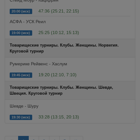
Стейд Мбур - Каффрин
47:36 (25:21, 22:15)
20:00 (мск)
АСФА - УСК Реил
25:25 (10:12, 15:13)
19:00 (мск)
Товарищеские турниры. Клубы. Женщины. Норвегия.
Круговой турнир
Румерике Рейвенс - Хаслум
19:20 (12:10, 7:10)
19:45 (мск)
Товарищеские турниры. Клубы. Женщины. Шевде,
Швеция. Круговой турнир
Шевде - Шуру
33:28 (13:15, 20:13)
19:30 (мск)