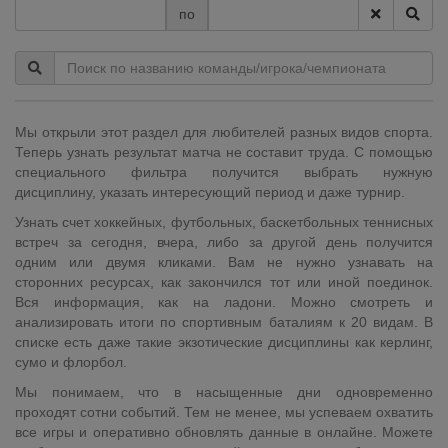
по
Мы открыли этот раздел для любителей разных видов спорта.
Теперь узнать результат матча не составит труда. С помощью
специального фильтра получится выбрать нужную
дисциплину, указать интересующий период и даже турнир.
Узнать счет хоккейных, футбольных, баскетбольных теннисных
встреч за сегодня, вчера, либо за другой день получится
одним или двумя кликами. Вам не нужно узнавать на
сторонних ресурсах, как закончился тот или иной поединок.
Вся информация, как на ладони. Можно смотреть и
анализировать итоги по спортивным баталиям к 20 видам. В
списке есть даже такие экзотические дисциплины как керлинг,
сумо и флорбол.
Мы понимаем, что в насыщенные дни одновременно
проходят сотни событий. Тем не менее, мы успеваем охватить
все игры и оперативно обновлять данные в онлайне. Можете