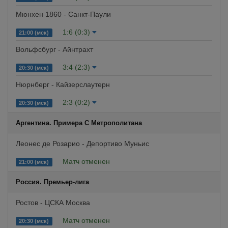
Мюнхен 1860 - Санкт-Паули
1:6 (0:3)
21:00 (мск)
Вольфсбург - Айнтрахт
3:4 (2:3)
20:30 (мск)
Нюрнберг - Кайзерслаутерн
2:3 (0:2)
20:30 (мск)
Аргентина. Примера C Метрополитана
Леонес де Розарио - Депортиво Муньис
Матч отменен
21:00 (мск)
Россия. Премьер-лига
Ростов - ЦСКА Москва
Матч отменен
20:30 (мск)