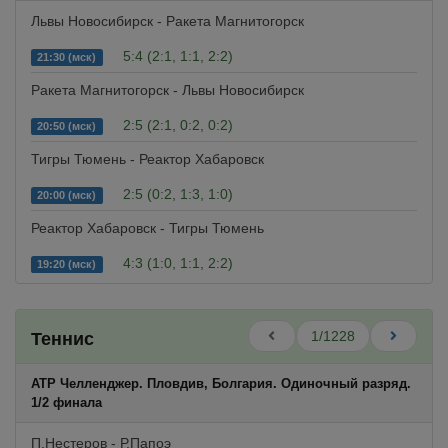
Львы Новосибирск - Ракета Магнитогорск
5:4 (2:1, 1:1, 2:2)
21:30 (мск)
Ракета Магнитогорск - Львы Новосибирск
2:5 (2:1, 0:2, 0:2)
20:50 (мск)
Тигры Тюмень - Реактор Хабаровск
2:5 (0:2, 1:3, 1:0)
20:00 (мск)
Реактор Хабаровск - Тигры Тюмень
4:3 (1:0, 1:1, 2:2)
19:20 (мск)
1/1228
Теннис
ATP Челленджер. Пловдив, Болгария. Одиночный разряд.
1/2 финала
П.Нестеров - Р.Папоэ