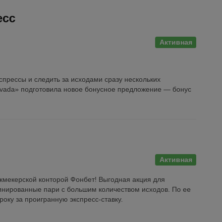
есс
Активная
спрессы и следить за исходами сразу нескольких
avada» подготовила новое бонусное предложение — бонус
Активная
кмекерской конторой Фонбет! Выгодная акция для
инированные пари с большим количеством исходов. По ее
оку за проигранную экспресс-ставку.