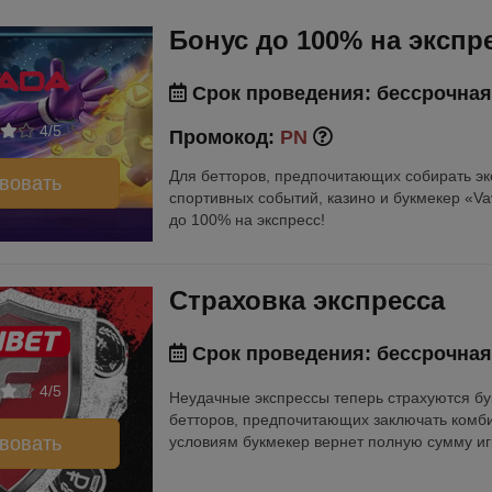
Бонус до 100% на экспр
Срок проведения: бессрочная
4/5
Промокод:
PN
Для бетторов, предпочитающих собирать эк
вовать
спортивных событий, казино и букмекер «V
до 100% на экспресс!
Страховка экспресса
Срок проведения: бессрочная
4/5
Неудачные экспрессы теперь страхуются бу
бетторов, предпочитающих заключать комб
вовать
условиям букмекер вернет полную сумму игр