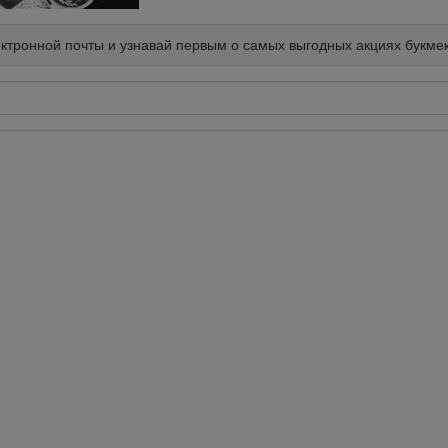
ектронной почты и узнавай первым о самых выгодных акциях букме