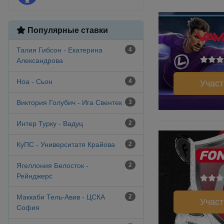
Популярные ставки
Талия Гибсон - Екатерина
4
Александрова
Ноа - Сьон
4
Участ
Виктория Голубич - Ига Свентек
3
Интер Турку - Вадуц
2
КуПС - Университатя Крайова
2
Ягеллония Белосток -
2
Рейнджерс
Маккаби Тель-Авив - ЦСКА
2
Участ
София