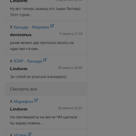
Lindorm
Ну вот теперь знаешь кто такая Лютова).
Этот турни ..
К
Канада - Марокко
5 июля в 17:19
denisimus
разве можно два прогноза писать на
один матч в еже ..
К
ЮАР - Канада
29 июня в 18:46
Lindorm
За тобой не угнаться в конкурсе)
Смотреть все
К
Марафон
19 июня в 10:21
Lindorm
На смолмаркеты на матчи ЧМ сделали
бы маржу помень ..
К
VOdds