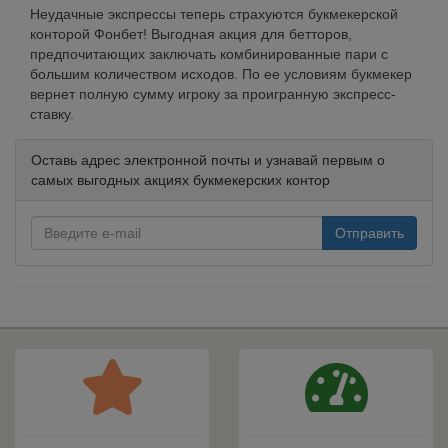
Неудачные экспрессы теперь страхуются букмекерской
конторой Фонбет! Выгодная акция для бетторов,
предпочитающих заключать комбинированные пари с
большим количеством исходов. По ее условиям букмекер
вернет полную сумму игроку за проигранную экспресс-
ставку.
Оставь адрес электронной почты и узнавай первым о
самых выгодных акциях букмекерских контор
Отправить