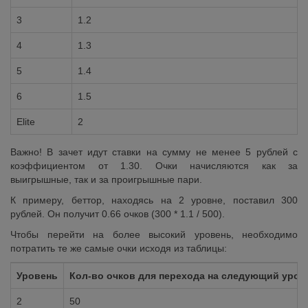
3
1.2
4
1.3
5
1.4
6
1.5
Elite
2
Важно! В зачет идут ставки на сумму не менее 5 рублей с
коэффициентом от 1.30. Очки начисляются как за
выигрышные, так и за проигрышные пари.
К примеру, беттор, находясь на 2 уровне, поставил 300
рублей. Он получит 0.66 очков (300 * 1.1 / 500).
Чтобы перейти на более высокий уровень, необходимо
потратить те же самые очки исходя из таблицы:
Уровень
Кол-во очков для перехода на следующий уров
2
50