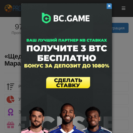
9746
0
Вход | Регистрация
Прогнозистов
Прогнозов
сегодня
«Щедрый ноябрь» акция от БК
Марафон
Рейтинг букмекеров
Учет ставок
Эксклюзивные бонусы
Акции