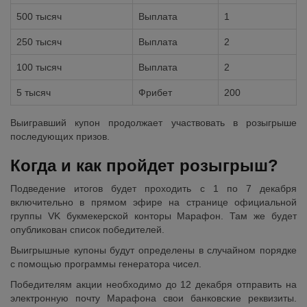
500 тысяч
Выплата
1
250 тысяч
Выплата
2
100 тысяч
Выплата
2
5 тысяч
Фрибет
200
Выигравший купон продолжает участвовать в розыгрыше
последующих призов.
Когда и как пройдет розыгрыш?
Подведение итогов будет проходить с 1 по 7 декабря
включительно в прямом эфире на странице официальной
группы VK букмекерской конторы Марафон. Там же будет
опубликован список победителей.
Выигрышные купоны будут определены в случайном порядке
с помощью программы генератора чисел.
Победителям акции необходимо до 12 декабря отправить на
электронную почту Марафона свои банковские реквизиты.