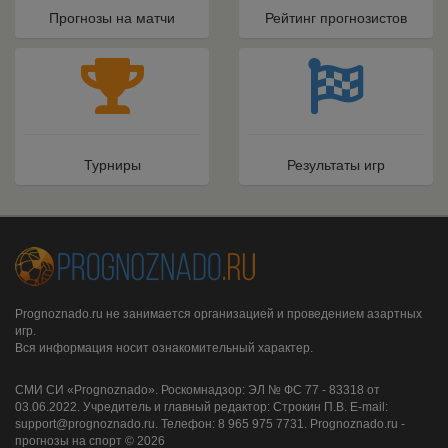
Прогнозы на матчи
Рейтинг прогнозистов
Турниры
Результаты игр
Prognoznado.ru не занимается организацией и проведением азартных
игр.
Вся информация носит ознакомительный характер.
СМИ СИ «Prognoznado». Роскомнадзор: ЭЛ № ФС 77 - 83318 от
03.06.2022. Учредитель и главный редактор: Строкин П.В. E-mail:
support@prognoznado.ru. Телефон: 8 965 975 7731. Prognoznado.ru -
прогнозы на спорт © 2026