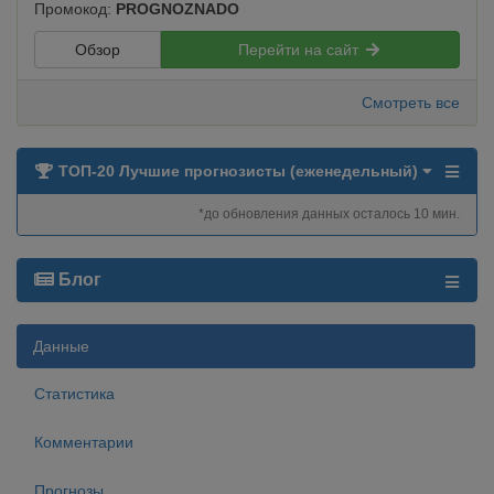
Промокод:
PROGNOZNADO
Обзор
Перейти на сайт
Смотреть все
ТОП-20 Лучшие прогнозисты (еженедельный)
*до обновления данных осталось 10 мин.
Блог
Данные
Статистика
Комментарии
Прогнозы