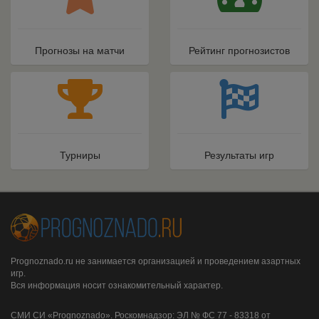
Прогнозы на матчи
Рейтинг прогнозистов
Турниры
Результаты игр
Prognoznado.ru не занимается организацией и проведением азартных
игр.
Вся информация носит ознакомительный характер.
СМИ СИ «Prognoznado». Роскомнадзор: ЭЛ № ФС 77 - 83318 от