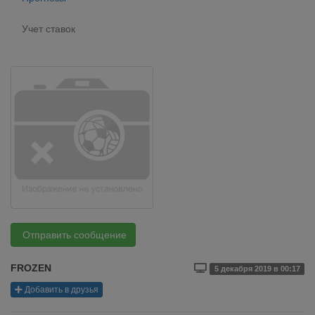
Учет ставок
Отправить сообщение
FROZEN
5 декабря 2019 в 00:17
Добавить в друзья