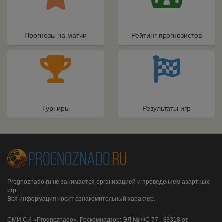
Прогнозы на матчи
Рейтинг прогнозистов
Турниры
Результаты игр
Prognoznado.ru не занимается организацией и проведением азартных
игр.
Вся информация носит ознакомительный характер.
СМИ СИ «Prognoznado». Роскомнадзор: ЭЛ № ФС 77 - 83318 от