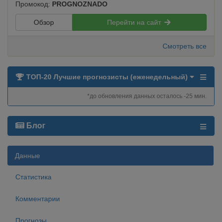
Промокод:
PROGNOZNADO
Обзор
Перейти на сайт
Смотреть все
ТОП-20 Лучшие прогнозисты (еженедельный)
*до обновления данных осталось -25 мин.
Блог
Данные
Статистика
Комментарии
Прогнозы