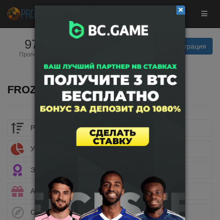
9746
1
Вход | Регистрация
Прогнозистов
Прогнозов
сегодня
FROZEN
Рейтинг букмекеров
Учет ставок
Эксклюзивные бонусы
Акции
Стратегии ставок