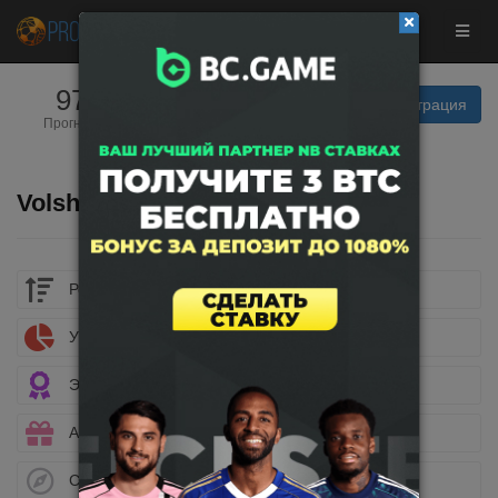
9746
40
Вход | Регистрация
Прогнозистов
Прогнозов
сегодня
Volshebnik
Рейтинг букмекеров
Учет ставок
Эксклюзивные бонусы
Акции
Стратегии ставок