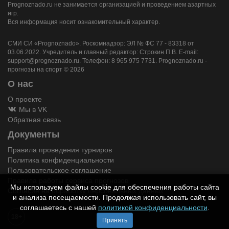
Prognoznado.ru не занимается организацией и проведением азартных
игр.
Вся информация носит ознакомительный характер.
СМИ СИ «Prognoznado». Роскомнадзор: ЭЛ № ФС 77 - 83318 от
03.06.2022. Учредитель и главный редактор: Строкин П.В. E-mail:
support@prognoznado.ru. Телефон: 8 965 975 7731. Prognoznado.ru -
прогнозы на спорт © 2026
О нас
О проекте
Мы в VK
Обратная связь
Документы
Правила проведения турниров
Политика конфиденциальности
Пользовательское соглашение
Правила работы сервиса прогнозов
Мы используем файлы cookie для обеспечения работы сайта
Согласие на обработку персональных данных
и анализа посещаемости. Продолжая использовать сайт, вы
соглашаетесь с нашей
политикой конфиденциальности
.
18+
Принять