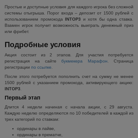
Простые и доступные условия для каждого игрока без сложной
системы отыгрыша. Порог входа – депозит от 1500 рублей с
использованием промокода
INTOP3
и хотя бы одна ставка.
Взамен игрок получит возможность выиграть денежный приз
или фрибет.
Подробные условия
Акция состоит из 2 этапов. Для участия потребуется
регистрация на сайте
букмекера Марафон
. Страница
регистрации
по ссылке
.
После этого потребуется пополнить счет на сумму не менее
1500 рублей с указанием промокода, активирующего акцию:
INTOP3
.
Первый этап
Длится 4 недели начиная с начала акции, с 29 августа.
Каждую неделю определяются по 10 победителей в каждой из
трех категорий по ставкам:
ординары в лайве,
ординары в прематче,