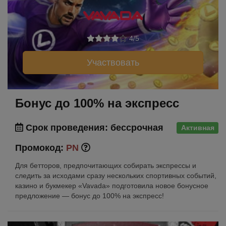
4/5
Участвовать
Бонус до 100% на экспресс
Срок проведения: бессрочная
Активная
Промокод:
PN
Для бетторов, предпочитающих собирать экспрессы и
следить за исходами сразу нескольких спортивных событий,
казино и букмекер «Vavada» подготовила новое бонусное
предложение — бонус до 100% на экспресс!