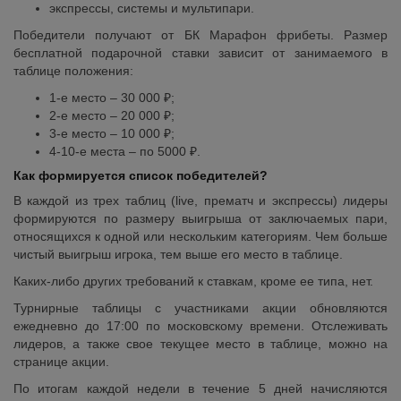
экспрессы, системы и мультипари.
Победители получают от БК Марафон фрибеты. Размер
бесплатной подарочной ставки зависит от занимаемого в
таблице положения:
1-е место – 30 000 ₽;
2-е место – 20 000 ₽;
3-е место – 10 000 ₽;
4-10-е места – по 5000 ₽.
Как формируется список победителей?
В каждой из трех таблиц (live, прематч и экспрессы) лидеры
формируются по размеру выигрыша от заключаемых пари,
относящихся к одной или нескольким категориям. Чем больше
чистый выигрыш игрока, тем выше его место в таблице.
Каких-либо других требований к ставкам, кроме ее типа, нет.
Турнирные таблицы с участниками акции обновляются
ежедневно до 17:00 по московскому времени. Отслеживать
лидеров, а также свое текущее место в таблице, можно на
странице акции.
По итогам каждой недели в течение 5 дней начисляются