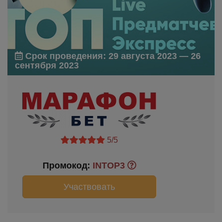
Срок проведения: 29 августа 2023 — 26
сентября 2023
5/5
Промокод:
INTOP3
Участвовать