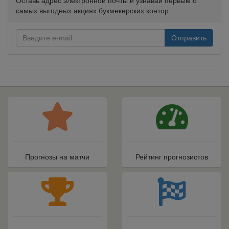
Оставь адрес электронной почты и узнавай первым о
самых выгодных акциях букмекерских контор
Отправить
Прогнозы на матчи
Рейтинг прогнозистов