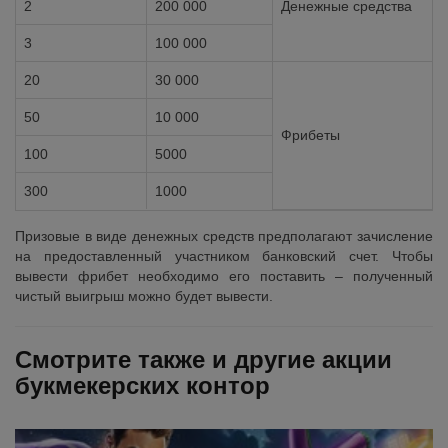
2
200 000
Денежные средства
3
100 000
20
30 000
50
10 000
Фрибеты
100
5000
300
1000
Призовые в виде денежных средств предполагают зачисление
на предоставленный участником банковский счет. Чтобы
вывести фрибет необходимо его поставить – полученный
чистый выигрыш можно будет вывести.
Смотрите также и другие акции
букмекерских контор