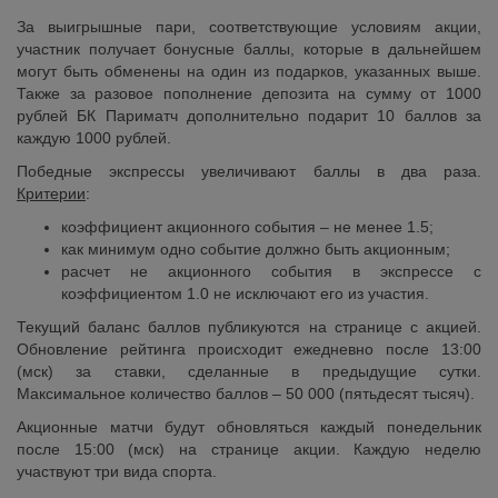
За выигрышные пари, соответствующие условиям акции,
участник получает бонусные баллы, которые в дальнейшем
могут быть обменены на один из подарков, указанных выше.
Также за разовое пополнение депозита на сумму от 1000
рублей БК Париматч дополнительно подарит 10 баллов за
каждую 1000 рублей.
Победные экспрессы увеличивают баллы в два раза.
Критерии
:
коэффициент акционного события – не менее 1.5;
как минимум одно событие должно быть акционным;
расчет не акционного события в экспрессе с
коэффициентом 1.0 не исключают его из участия.
Текущий баланс баллов публикуются на странице с акцией.
Обновление рейтинга происходит ежедневно после 13:00
(мск) за ставки, сделанные в предыдущие сутки.
Максимальное количество баллов – 50 000 (пятьдесят тысяч).
Акционные матчи будут обновляться каждый понедельник
после 15:00 (мск) на странице акции. Каждую неделю
участвуют три вида спорта.