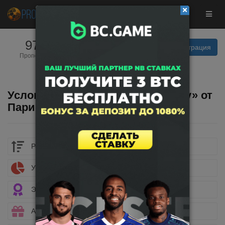
9746
45
Вход | Регистрация
Прогнозистов
Прогнозов
сегодня
Условия акции «Заряжай на зиму» от
Париматча
Рейтинг букмекеров
Учет ставок
Эксклюзивные бонусы
Акции