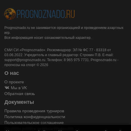
Prognoznado.ru не занимается организацией и проведением азартных
игр.
Вся информация носит ознакомительный характер.
СМИ СИ «Prognoznado». Роскомнадзор: ЭЛ № ФС 77 - 83318 от
03.06.2022. Учредитель и главный редактор: Строкин П.В. E-mail:
support@prognoznado.ru. Телефон: 8 965 975 7731. Prognoznado.ru -
прогнозы на спорт © 2026
О нас
О проекте
Мы в VK
Обратная связь
Документы
Правила проведения турниров
Политика конфиденциальности
Пользовательское соглашение
Правила работы сервиса прогнозов