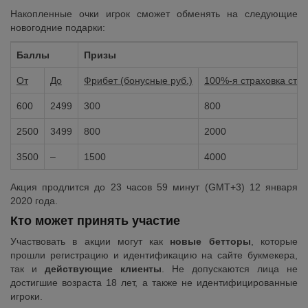
Накопленные очки игрок сможет обменять на следующие
новогодние подарки:
Баллы
Призы
От
До
Фрибет (бонусные руб.)
100%-я страховка ставк
600
2499
300
800
2500
3499
800
2000
3500
–
1500
4000
Акция продлится до 23 часов 59 минут (GMT+3) 12 января
2020 года.
Кто может принять участие
Участвовать в акции могут как
новые бетторы
, которые
прошли регистрацию и идентификацию на сайте букмекера,
так и
действующие клиенты
. Не допускаются лица не
достигшие возраста 18 лет, а также не идентифицированные
игроки.