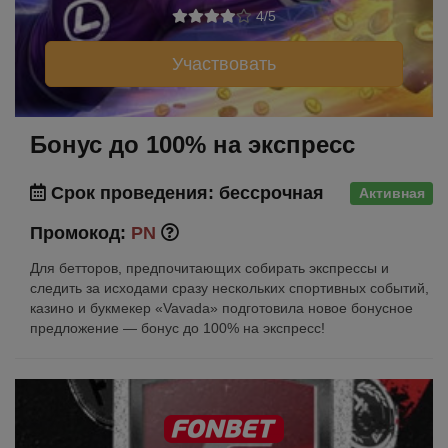
4/5
Участвовать
Бонус до 100% на экспресс
Срок проведения: бессрочная
Активная
Промокод:
PN
Для бетторов, предпочитающих собирать экспрессы и
следить за исходами сразу нескольких спортивных событий,
казино и букмекер «Vavada» подготовила новое бонусное
предложение — бонус до 100% на экспресс!