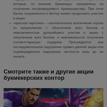
которые, по мнению букмекера, направлены на
получение несправедливого преимущества). При этом
баллы сохраняются и беттор может продолжать участие
в акции.
«красная карточка» – окончательное исключение игрока
из предложения с обнулением всех баллов и
невозможностью дальнейшего участия в акции с
обнулением всех баллов, и невозможности получения
соответствующих подарков. Присуждается при
последовательном нарушении правил данной акции или
подтвержденном нарушении честности игры до ее
начала.
Смотрите также и другие акции
букмекерских контор