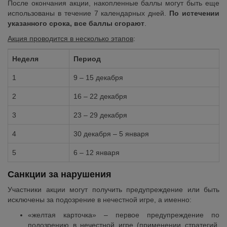
После окончания акции, накопленные баллы могут быть еще
использованы в течение 7 календарных дней.
По истечении
указанного срока, все баллы сгорают
.
Акция проводится в несколько этапов
:
Неделя
Период
1
9 – 15 декабря
2
16 – 22 декабря
3
23 – 29 декабря
4
30 декабря – 5 января
5
6 – 12 января
Санкции за нарушения
Участники акции могут получить предупреждение или быть
исключены за подозрение в нечестной игре, а именно:
«желтая карточка» – первое предупреждение по
подозрению в нечестной игре (применении стратегий,