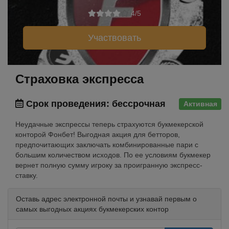
4/5
Участвовать
Страховка экспресса
Срок проведения: бессрочная
Активная
Неудачные экспрессы теперь страхуются букмекерской
конторой Фонбет! Выгодная акция для бетторов,
предпочитающих заключать комбинированные пари с
большим количеством исходов. По ее условиям букмекер
вернет полную сумму игроку за проигранную экспресс-
ставку.
Оставь адрес электронной почты и узнавай первым о
самых выгодных акциях букмекерских контор