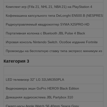
Комплект игр (Fifa 21, NHL 21, NBA 21) на PlayStation 4
Кофемашина капсульного типа DeLonghi EN500.B (NESPRESSO
Радиоуправляемый квадрокоптер SYMA X25PRO-HD
Портативная колонка с Bluetooth JBL Pulse 4 Black
Игровая консоль Nintendo Switch. Особое издание Fortnite
Промокоды на бесплатную ставку типа экспресс минимум из 3-
Категория 3
LED телевизор 32" LG 32LM6350PLA
Видеокамера экшн GoPro HERO9 Black Edition
Домашняя аудиосистема JBL Partybox 310
Смарт-часы Apple Watch S6 40mm Space Grey