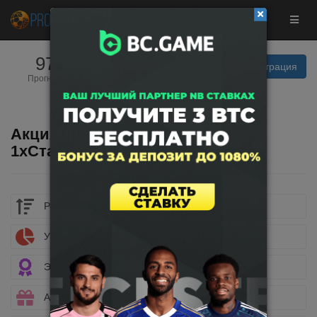
9746
25
Вход | Регистрация
Прогнозистов
Прогнозов
сегодня
Акция «Зимняя эстафета» от
1хСтавки
Рейтинг букмекеров
Учет ставок
Эксклюзивные бонусы
Акции