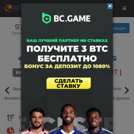
9746
55
Вход | Регистрация
Прогнозистов
Прогнозов
сегодня
Прогноз
от
Artstar
|
4,688 VIRT
-5,312 VIRT |
Новичок
-53.12%
Ординар от Artstar
Ординар от Artstar
Волейбол | Словения - Болгария
Хоккей | Амур - Шанхай Дрэгонс
Рейтинг букмекеров
Учет ставок