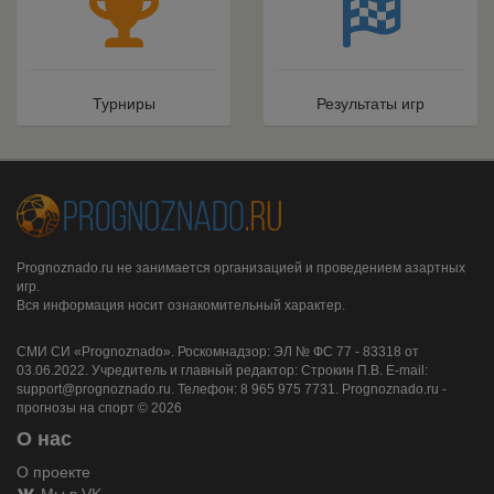
Турниры
Результаты игр
Prognoznado.ru не занимается организацией и проведением азартных
игр.
Вся информация носит ознакомительный характер.
СМИ СИ «Prognoznado». Роскомнадзор: ЭЛ № ФС 77 - 83318 от
03.06.2022. Учредитель и главный редактор: Строкин П.В. E-mail:
support@prognoznado.ru. Телефон: 8 965 975 7731. Prognoznado.ru -
прогнозы на спорт © 2026
О нас
О проекте