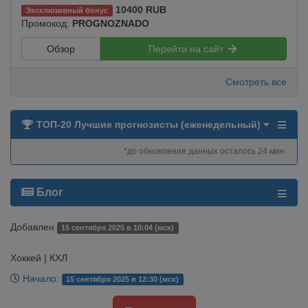
10400 RUB
Эксклюзивный бонус
Промокод:
PROGNOZNADO
Обзор
Перейти на сайт
Смотреть все
ТОП-20 Лучшие прогнозисты (еженедельный)
*до обновления данных осталось 24 мин.
Блог
Добавлен
15 сентября 2025 в 10:04 (мск)
Хоккей | КХЛ
Начало:
15 сентября 2025 в 12:30 (мск)