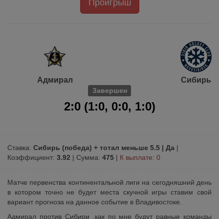
Проигрыш
Адмирал
Сибирь
Завершен
2:0 (1:0, 0:0, 1:0)
Ставка:
Сибирь (победа) + тотал меньше 5.5 | Да
|
Коэффициент:
3.92
| Сумма:
475
|
К выплате: 0
Матче первенства континентальной лиги на сегодняшний день
в котором точно не будет места скучной игры ставим свой
вариант прогноза на данное событие в Владивостоке.
Адмирал против Сибири ,как по мне будут равные команды