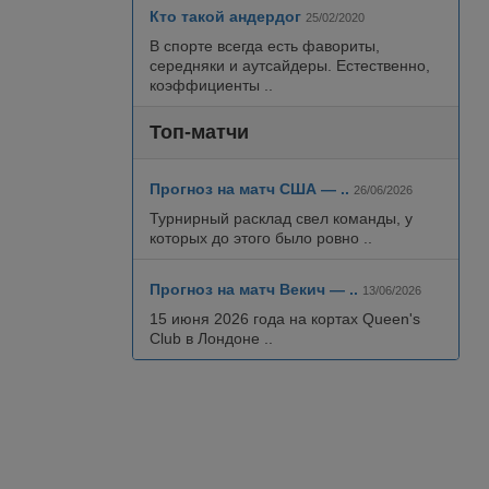
Кто такой андердог
25/02/2020
В спорте всегда есть фавориты,
середняки и аутсайдеры. Естественно,
коэффициенты ..
Топ-матчи
Прогноз на матч США — ..
26/06/2026
Турнирный расклад свел команды, у
которых до этого было ровно ..
Прогноз на матч Векич — ..
13/06/2026
15 июня 2026 года на кортах Queen's
Club в Лондоне ..