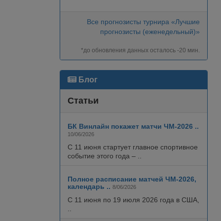
Все прогнозисты турнира «Лучшие
прогнозисты (еженедельный)»
*до обновления данных осталось -20 мин.
Блог
Статьи
БК Винлайн покажет матчи ЧМ-2026 ..
10/06/2026
С 11 июня стартует главное спортивное
событие этого года – ..
Полное расписание матчей ЧМ-2026,
календарь ..
8/06/2026
С 11 июня по 19 июля 2026 года в США,
..