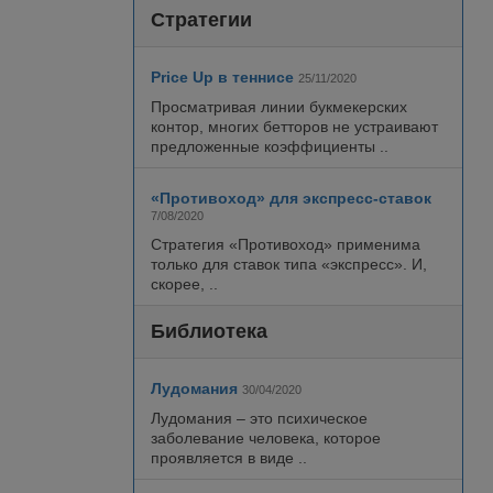
Стратегии
Price Up в теннисе
25/11/2020
Просматривая линии букмекерских
контор, многих бетторов не устраивают
предложенные коэффициенты ..
«Противоход» для экспресс-ставок
7/08/2020
Стратегия «Противоход» применима
только для ставок типа «экспресс». И,
скорее, ..
Библиотека
Лудомания
30/04/2020
Лудомания – это психическое
заболевание человека, которое
проявляется в виде ..