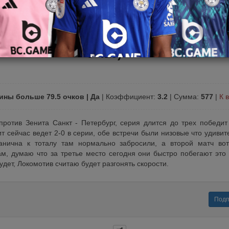
Завершен
85:81 (24:25,
мотив-
Зенит Санкт
12:16, 19:21,
бань
Петербург
30:19)
ны больше 79.5 очков | Да
|
Коэффициент:
3.2
| Сумма:
577
|
К 
против Зенита Санкт - Петербург, серия длится до трех победит
ит сейчас ведет 2-0 в серии, обе встречи были низовые что удивит
анична к тоталу там нормально забросили, а второй матч во
ам, думаю что за третье место сегодня они быстро побегают это 
удет, Локомотив считаю будет разгонять скорости.
Под