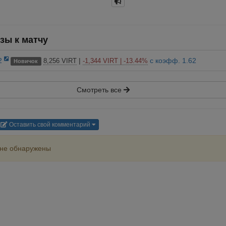
зы к матчу
22
|
с
коэфф. 1.62
8,256 VIRT
-1,344 VIRT | -13.44%
Новичок
Смотреть все
Оставить свой комментарий
не обнаружены