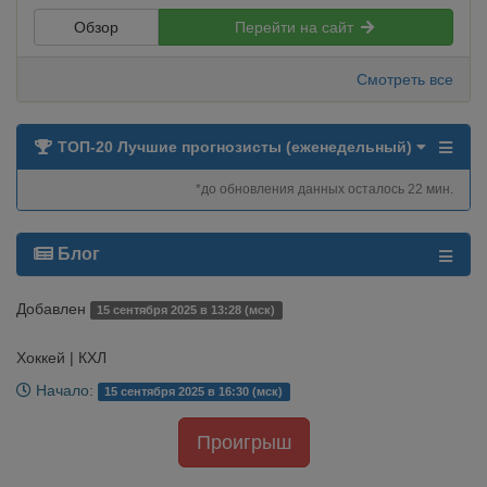
Обзор
Перейти на сайт
Смотреть все
ТОП-20 Лучшие прогнозисты (еженедельный)
*до обновления данных осталось 22 мин.
Блог
Добавлен
15 сентября 2025 в 13:28 (мск)
Хоккей | КХЛ
Начало:
15 сентября 2025 в 16:30 (мск)
Проигрыш