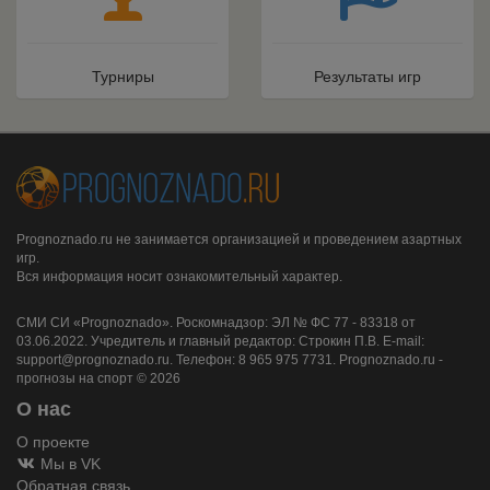
Турниры
Результаты игр
Prognoznado.ru не занимается организацией и проведением азартных
игр.
Вся информация носит ознакомительный характер.
СМИ СИ «Prognoznado». Роскомнадзор: ЭЛ № ФС 77 - 83318 от
03.06.2022. Учредитель и главный редактор: Строкин П.В. E-mail:
support@prognoznado.ru. Телефон: 8 965 975 7731. Prognoznado.ru -
прогнозы на спорт © 2026
О нас
О проекте
Мы в VK
Обратная связь