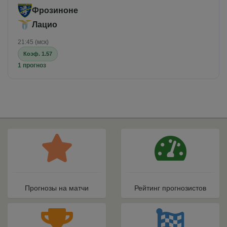
Фрозиноне
Лацио
21:45 (мск)
Коэф. 1.57
1 прогноз
Прогнозы на матчи
Рейтинг прогнозистов