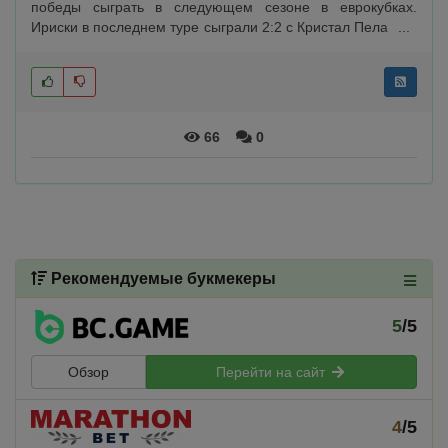
победы сыграть в следующем сезоне в еврокубках.
Ириски в последнем туре сыграли 2:2 с Кристал Пеласом.
А вот чорные коты сыграли в безголевую ничью с
Манчестер Юнайтед. Думаю ничейная серия у команд
продолжится и после этого поединка. Синие имеют в
сезоне ..
66
0
Рекомендуемые букмекеры
5
/5
Обзор
Перейти на сайт
4
/5