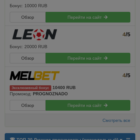
Бонус: 10000 RUB
Обзор
Перейти на сайт
4
/5
Бонус: 20000 RUB
Обзор
Перейти на сайт
4
/5
10400 RUB
Эксклюзивный бонус
Промокод:
PROGNOZNADO
Обзор
Перейти на сайт
Смотреть все
ТОП-20 Лучшие прогнозисты (еженедельный)