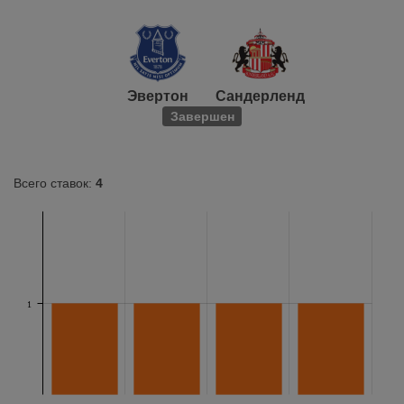
Эвертон
Сандерленд
Завершен
Всего ставок:
4
1