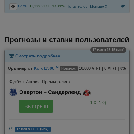
Griffe
|
11,239 VIRT
|
12.39%
| Тотал голов | Меньше 3
Прогнозы и ставки пользователей
17 мая в 13:15 (мск)
Смотреть подробнее
Ординар
от
Korol1988
|
10,000 VIRT
0 VIRT | 0%
Новичок
Футбол. Англия. Премьер-лига
Эвертон
– Сандерленд
1:3 (1:0)
Выигрыш
17 мая в 17:00 (мск)