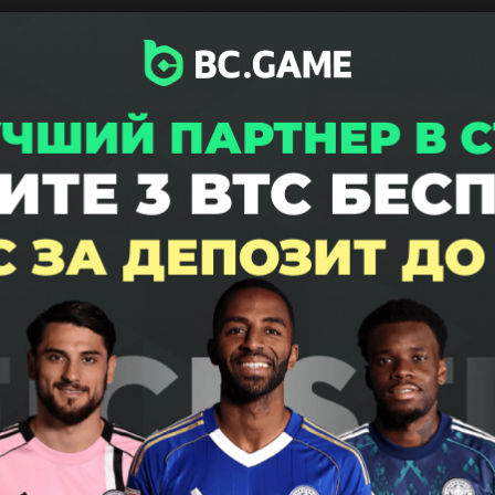
Рейтинг прогнозистов
Турниры
9746
53
Прогнозистов
Прогноз
льных сетях
сегодн
Эала
25. Гвадалахара, Мексика. Одиночный разря
я 2025 в 22:05 (мск)