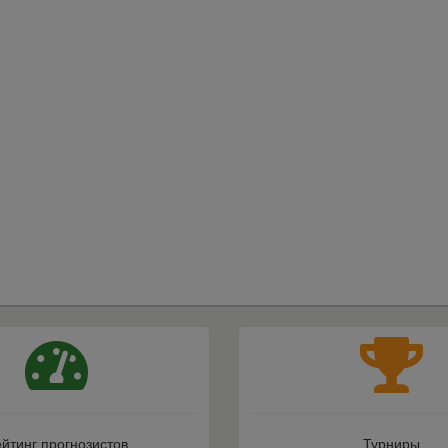
йтинг прогнозистов
Турниры