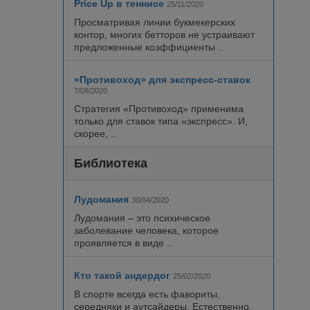
Price Up в теннисе
25/11/2020
Просматривая линии букмекерских
контор, многих бетторов не устраивают
предложенные коэффициенты ..
«Противоход» для экспресс-ставок
7/08/2020
Стратегия «Противоход» применима
только для ставок типа «экспресс». И,
скорее, ..
Библиотека
Лудомания
30/04/2020
Лудомания – это психическое
заболевание человека, которое
проявляется в виде ..
Кто такой андердог
25/02/2020
В спорте всегда есть фавориты,
середняки и аутсайдеры. Естественно,