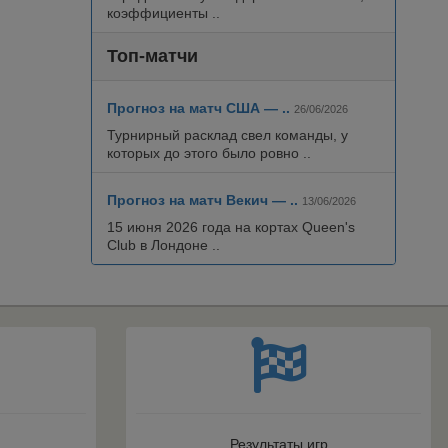
коэффициенты ..
Топ-матчи
Прогноз на матч США — ..
26/06/2026
Турнирный расклад свел команды, у
которых до этого было ровно ..
Прогноз на матч Векич — ..
13/06/2026
15 июня 2026 года на кортах Queen's
Club в Лондоне ..
Результаты игр