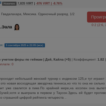
|
7,835 VIRT
-876 VIRT | -8.76%
Новичок
 Гвадалахара, Мексика. Одиночный разряд. 1/2
Проиг
0:2 (2:6, 
А.Эала
ия:
5 сентября 2025 в 22:05 (мск)
 учетом форы по геймам | Дэй, Кайла (+5)
|
Коэффициент:
1.82
|
ыплате: 0
проходит небольшой женский турнир с индексом 125,и тут играют
это новая восходящая звездочка тенниса,но что то она не сильно
вит уже свалится в пике.По крайней мере,на юсопен она вылет
Бучей,хотя и выиграла в первом у Таусон.Здесь ей будет против
со страшной цифрой рейтинга четыреста ..