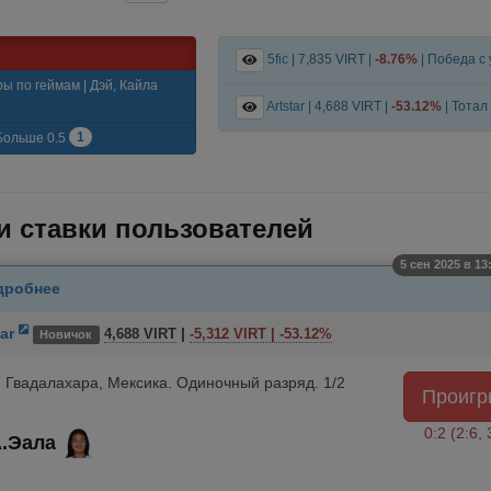
5fic
|
7,835 VIRT
|
-8.76%
| Победа с
ы по геймам | Дэй, Кайла
Artstar
|
4,688 VIRT
|
-53.12%
| Тотал
1
 Больше 0.5
и ставки пользователей
5 сен 2025 в 13
дробнее
tar
|
4,688 VIRT
-5,312 VIRT | -53.12%
Новичок
 Гвадалахара, Мексика. Одиночный разряд. 1/2
Проиг
0:2 (2:6, 
А.Эала