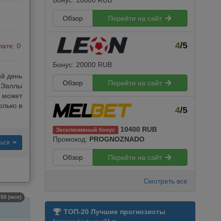
Бонус: 10000 RUB
Обзор
Перейти на сайт
4
/5
лате: 0
Бонус: 20000 RUB
ий день
Обзор
Перейти на сайт
 Эаллы
т может
олько в
4
/5
10400 RUB
Эксклюзивный бонус
Промокод:
PROGNOZNADO
ться
Обзор
Перейти на сайт
Смотреть все
:58 (мск)
ТОП-20 Лучшие прогнозисты