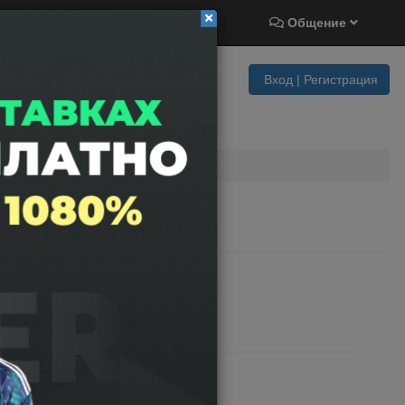
Результаты игр
Общение
Вход | Регистрация
ов
я
д. 1/2 финала