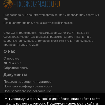
Prognoznado.ru не занимается организацией и проведением азартных
игр.
Вся информация носит ознакомительный характер.
СМИ СИ «Prognoznado». Роскомнадзор: ЭЛ № ФС 77 - 83318 от
03.06.2022. Учредитель и главный редактор: Строкин П.В. E-mail:
support@prognoznado.ru. Телефон: 8 965 975 7731. Prognoznado.ru -
прогнозы на спорт © 2026
О нас
О проекте
Мы в VK
Обратная связь
Документы
Правила проведения турниров
Политика конфиденциальности
Пользовательское соглашение
Правила работы сервиса прогнозов
Мы используем файлы cookie для обеспечения работы сайта
Согласие на обработку персональных данных
и анализа посещаемости. Продолжая использовать сайт, вы