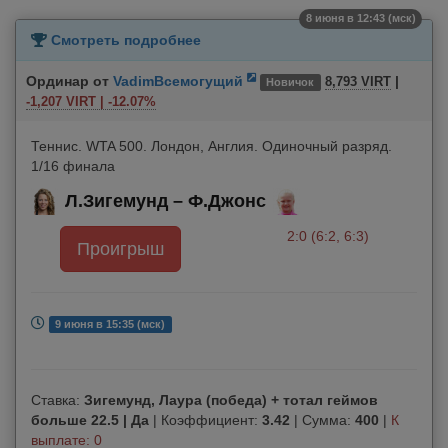
8 июня в 12:43 (мск)
Смотреть подробнее
Ординар
от
VadimВсемогущий
|
8,793 VIRT
Новичок
-1,207 VIRT | -12.07%
Теннис. WTA 500. Лондон, Англия. Одиночный разряд.
1/16 финала
Л.Зигемунд
– Ф.Джонс
2:0 (6:2, 6:3)
Проигрыш
9 июня в 15:35 (мск)
Ставка:
Зигемунд, Лаура (победа) + тотал геймов
больше 22.5 | Да
|
Коэффициент:
3.42
| Сумма:
400
|
К
выплате: 0