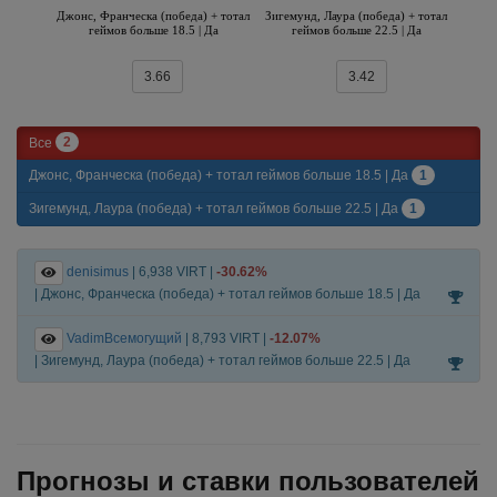
Джонс, Франческа (победа) + тотал
Зигемунд, Лаура (победа) + тотал
геймов больше 18.5 | Да
геймов больше 22.5 | Да
3.66
3.42
2
Все
1
Джонс, Франческа (победа) + тотал геймов больше 18.5 | Да
1
Зигемунд, Лаура (победа) + тотал геймов больше 22.5 | Да
denisimus
|
6,938 VIRT
|
-30.62%
| Джонс, Франческа (победа) + тотал геймов больше 18.5 | Да
VadimВсемогущий
|
8,793 VIRT
|
-12.07%
| Зигемунд, Лаура (победа) + тотал геймов больше 22.5 | Да
Прогнозы и ставки пользователей