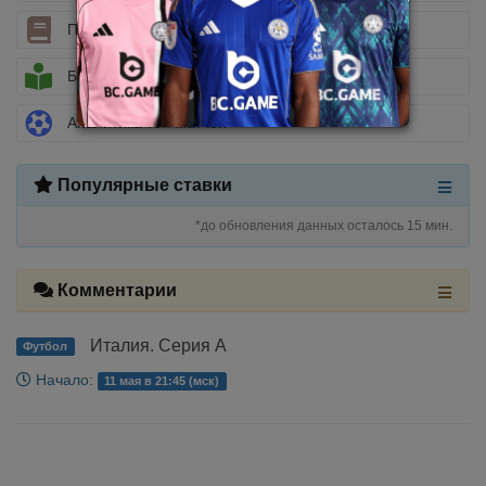
Полезные статьи
Библиотека беттора
Аналитика топ-матчей
Популярные ставки
*до обновления данных осталось 15 мин.
Комментарии
Италия. Серия A
Футбол
Начало:
11 мая в 21:45 (мск)