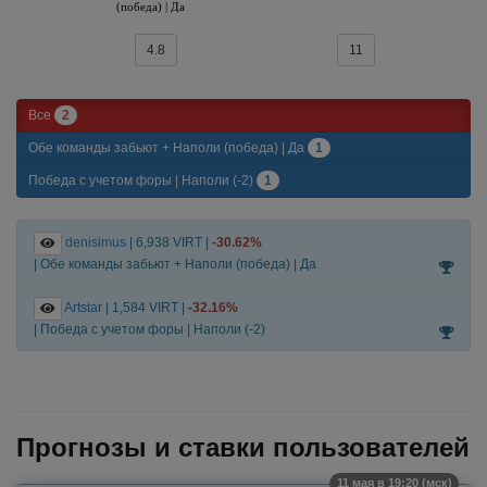
(победа) | Да
4.8
11
2
Все
1
Обе команды забьют + Наполи (победа) | Да
1
Победа с учетом форы | Наполи (-2)
denisimus
|
6,938 VIRT
|
-30.62%
| Обе команды забьют + Наполи (победа) | Да
Artstar
|
1,584 VIRT
|
-32.16%
| Победа с учетом форы | Наполи (-2)
Прогнозы и ставки пользователей
11 мая в 19:20 (мск)