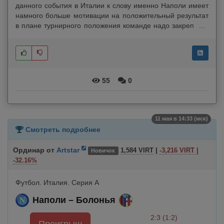
данного события в Италии к слову именно Наполи имеет
намного больше мотивации на положительный результат
в плане турнирного положения команде надо закрепится
на втором месте на что они вполне могут рассчитывать
по итогу ,стоит отметить что не так давно в финале супер
кубка страны они уверенно ..
55
0
11 мая в 14:33 (мск)
Смотреть подробнее
Ординар
от
Artstar
|
1,584 VIRT
-3,216 VIRT |
Новичок
-32.16%
Футбол. Италия. Серия A
Наполи
– Болонья
2:3 (1:2)
Проигрыш