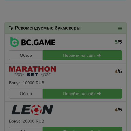
Рекомендуемые букмекеры
5
/5
Обзор
Перейти на сайт
4
/5
Бонус: 10000 RUB
Обзор
Перейти на сайт
4
/5
Бонус: 20000 RUB