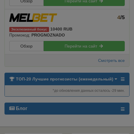
Обзор
Перейти на сайт
4
/5
10400 RUB
Эксклюзивный бонус
Промокод:
PROGNOZNADO
Обзор
Перейти на сайт
Смотреть все
ТОП-20 Лучшие прогнозисты (еженедельный)
*до обновления данных осталось -29 мин.
Блог