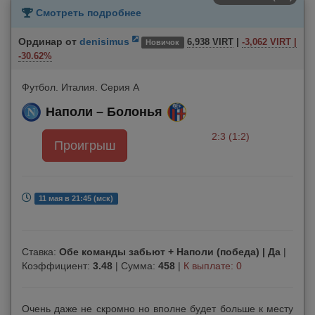
Смотреть подробнее
Ординар
от
denisimus
|
6,938 VIRT
-3,062 VIRT |
Новичок
-30.62%
Футбол. Италия. Серия A
Наполи
– Болонья
2:3 (1:2)
Проигрыш
11 мая в 21:45 (мск)
Ставка:
Обе команды забьют + Наполи (победа) | Да
|
Коэффициент:
3.48
| Сумма:
458
|
К выплате: 0
Очень даже не скромно но вполне будет больше к месту