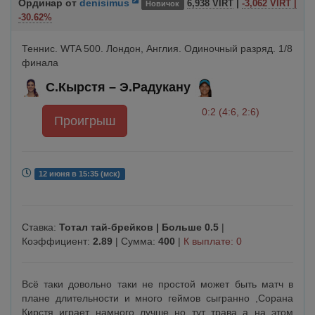
Ординар
от
denisimus
|
6,938 VIRT
-3,062 VIRT |
Новичок
-30.62%
Теннис. WTA 500. Лондон, Англия. Одиночный разряд. 1/8
финала
С.Кырстя
– Э.Радукану
0:2 (4:6, 2:6)
Проигрыш
12 июня в 15:35 (мск)
Ставка:
Тотал тай-брейков | Больше 0.5
|
Коэффициент:
2.89
| Сумма:
400
|
К выплате: 0
Всё таки довольно таки не простой может быть матч в
плане длительности и много геймов сыгранно ,Сорана
Кирстя играет намного лучше но тут трава а на этом