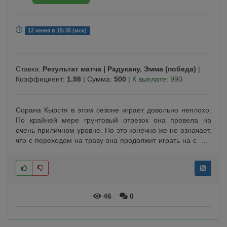
12 июня в 15:35 (мск)
Ставка:
Результат матча | Радукану, Эмма (победа)
|
Коэффициент:
1.98
| Сумма:
500
|
К выплате: 990
Сорана Кырстя в этом сезоне играет довольно неплохо.
По крайней мере грунтовый отрезок она провела на
очень приличном уровне. Но это конечно же не означает,
что с переходом на траву она продолжит играть на столь
высоком уровне.Румынка провела уже один матч на этом
турнире, переиграв Инглис в трех сетах - 2:1 (6:4, 5:7,
6:2). Оценить готовность ..
46
0