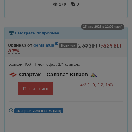
170
0
15 апр 2025 в 12:01 (мск)
Смотреть подробнее
Ординар
от
denisimus
|
9,025 VIRT
-975 VIRT |
Новичок
-9.75%
Хоккей. КХЛ. Плей-офф. 1/4 финала
Спартак
– Салават Юлаев
4:2 (1:0, 2:2, 1:0)
Проигрыш
15 апреля 2025 в 19:30 (мск)