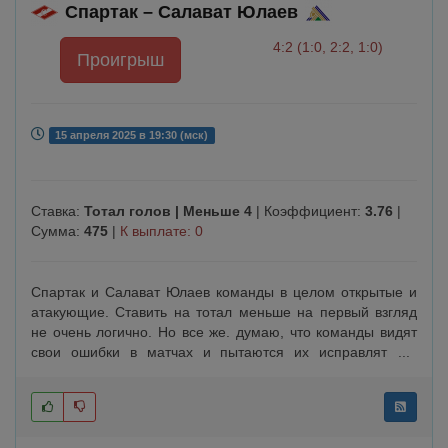
Спартак
– Салават Юлаев
4:2 (1:0, 2:2, 1:0)
Проигрыш
15 апреля 2025 в 19:30 (мск)
Ставка:
Тотал голов | Меньше 4
|
Коэффициент:
3.76
|
Сумма:
475
|
К выплате: 0
Спартак и Салават Юлаев команды в целом открытые и
атакующие. Ставить на тотал меньше на первый взгляд
не очень логично. Но все же. думаю, что команды видят
свои ошибки в матчах и пытаются их исправлять. В
обороне с обеих сторон ошибок крайне много. Я думаю,
что в Москве тот же СЮ не будет играть настолько
открыто. Да, ..