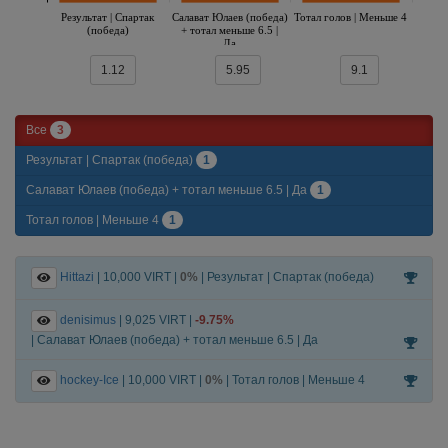
Результат | Спартак
Салават Юлаев (победа)
Тотал голов | Меньше 4
(победа)
+ тотал меньше 6.5 |
Да
1.12
5.95
9.1
3
Все
1
Результат | Спартак (победа)
1
Салават Юлаев (победа) + тотал меньше 6.5 | Да
1
Тотал голов | Меньше 4
Hittazi
|
10,000 VIRT
|
0%
| Результат | Спартак (победа)
denisimus
|
9,025 VIRT
|
-9.75%
| Салават Юлаев (победа) + тотал меньше 6.5 | Да
hockey-Ice
|
10,000 VIRT
|
0%
| Тотал голов | Меньше 4