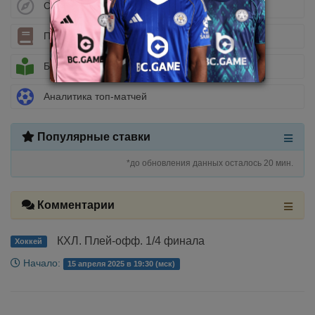
Стратегии ставок
Полезные статьи
Библиотека беттора
Аналитика топ-матчей
Популярные ставки
*до обновления данных осталось 20 мин.
Комментарии
КХЛ. Плей-офф. 1/4 финала
Хоккей
Начало:
15 апреля 2025 в 19:30 (мск)