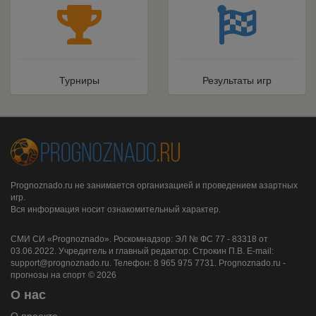
Турниры
Результаты игр
Prognoznado.ru не занимается организацией и проведением азартных
игр.
Вся информация носит ознакомительный характер.
СМИ СИ «Prognoznado». Роскомнадзор: ЭЛ № ФС 77 - 83318 от
03.06.2022. Учредитель и главный редактор: Строкин П.В. E-mail:
support@prognoznado.ru. Телефон: 8 965 975 7731. Prognoznado.ru -
прогнозы на спорт © 2026
О нас
О проекте