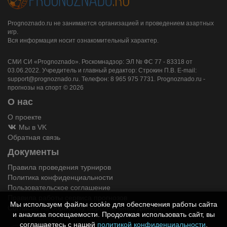
Prognoznado.ru не занимается организацией и проведением азартных
игр.
Вся информация носит ознакомительный характер.
СМИ СИ «Prognoznado». Роскомнадзор: ЭЛ № ФС 77 - 83318 от
03.06.2022. Учредитель и главный редактор: Строкин П.В. E-mail:
support@prognoznado.ru. Телефон: 8 965 975 7731. Prognoznado.ru -
прогнозы на спорт © 2026
О нас
О проекте
Мы в VK
Обратная связь
Документы
Правила проведения турниров
Политика конфиденциальности
Пользовательское соглашение
Правила работы сервиса прогнозов
Мы используем файлы cookie для обеспечения работы сайта
Согласие на обработку персональных данных
и анализа посещаемости. Продолжая использовать сайт, вы
соглашаетесь с нашей
политикой конфиденциальности
.