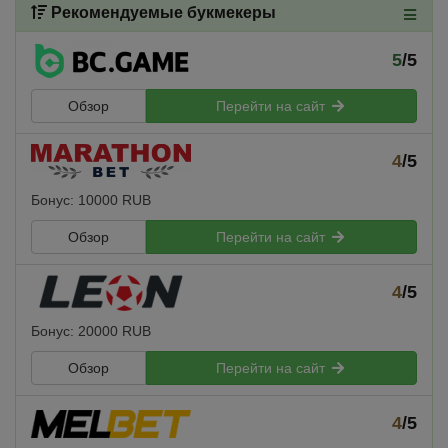
Рекомендуемые букмекеры
5
/5
Обзор
Перейти на сайт
4
/5
Бонус: 10000 RUB
Обзор
Перейти на сайт
4
/5
Бонус: 20000 RUB
Обзор
Перейти на сайт
4
/5