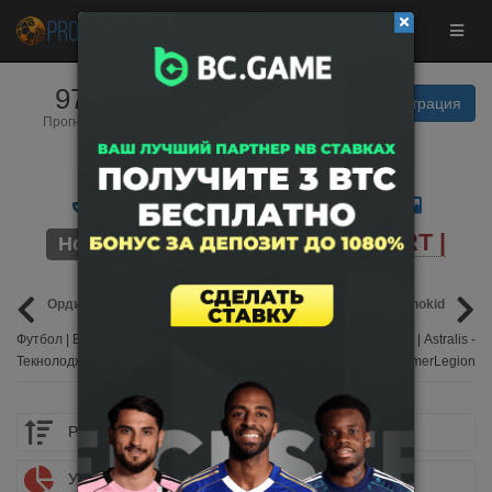
9746
22
Вход | Регистрация
Прогнозистов
Прогнозов
сегодня
Прогноз
от
Psychokid
|
8,521 VIRT
-1,030 VIRT |
Новичок
-10.3%
Ординар от Hittazi
Ординар от Psychokid
Футбол | Бэйцзин Инститьют оф
Киберспорт | Astralis -
Текнолоджи - Сянь Чундэ Жунхай
GamerLegion
Рейтинг букмекеров
Учет ставок