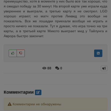
преимущество, хотя в моменте у них было все так хорошо, что
я ожидал победу за 30 минут. На второй карте уже играли куда
увереннее и выиграли, а третью карту я не смотрел. LGD
хорошо играют, но матч против Ликвид это вообще не
показатель. Все же лошадки приехали вообще не играть и
просто ничего не показали. Тут я думаю, что игра точно на три
карты, а в третьей карте Микото выиграет мид у Тайлунга и
Аврора быстро закончит.
88
0
Комментарии
Комментарии не обнаружены