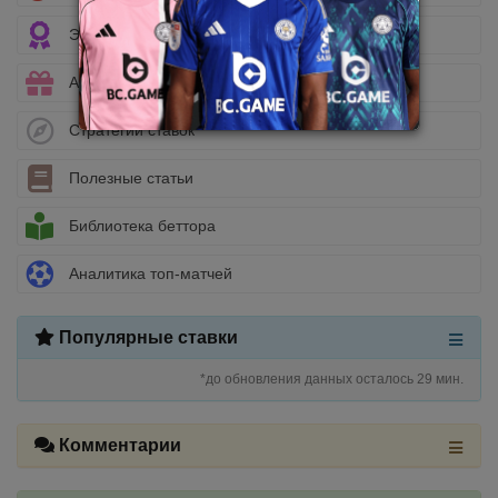
Эксклюзивные бонусы
Акции
Стратегии ставок
Полезные статьи
Библиотека беттора
Аналитика топ-матчей
Популярные ставки
*до обновления данных осталось 29 мин.
Комментарии