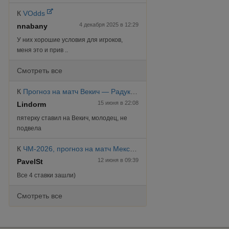
К
VOdds
4 декабря 2025 в 12:29
nnabany
У них хорошие условия для игроков,
меня это и прив ..
Смотреть все
К
Прогноз на матч Векич — Радукану, финал WTA Лондон 2026
15 июня в 22:08
Lindorm
пятерку ставил на Векич, молодец, не
подвела
К
ЧМ-2026, прогноз на матч Мексика - ЮАР
12 июня в 09:39
PavelSt
Все 4 ставки зашли)
Смотреть все