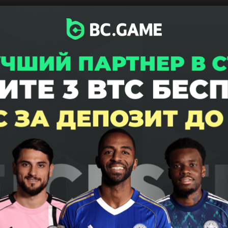
Рейтинг прогнозистов
Турниры
9746
37
Прогнозистов
Прогноз
льных сетях
сегодн
еандерталец
|
10,796 VIRT
+1,
Знаток
 в 19:42 (мск)
ия. Мужчины. Примера FEB
Про
5 в 22:00 (мск)