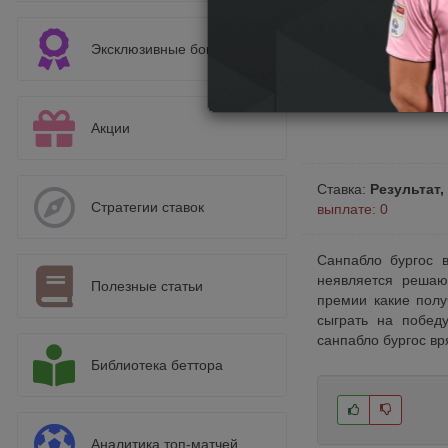
Эксклюзивные бонусы
Бургос
Акции
Ставка:
Результат,
Стратегии ставок
выплате: 0
Санпабло бургос 
неявляется решаю
Полезные статьи
премии какие полу
сыграть на побед
санпабло бургос вр
Библиотека беттора
Аналитика топ-матчей