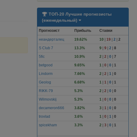
ТОП-20 Лучшие прогнозисты
(еженедельный)
Прогнозист
Прибыль
Ставки
неандерталец
19.62%
10
|
19
|
2
|
2
S Club 7
13.3%
9
|
9
|
2
|
8
5fic
10.9%
2
|
2
|
0
|
7
betgood
9.65%
1
|
0
|
0
|
1
Lindorm
7.66%
2
|
2
|
1
|
0
Geolog
6.68%
1
|
1
|
0
|
1
RIKK-79
5.3%
2
|
2
|
0
|
0
Wilmovskij
5.3%
1
|
0
|
0
|
0
decameron666
3.82%
3
|
1
|
0
|
0
trovlad
3.6%
1
|
0
|
1
|
0
spicekham
3.3%
2
|
3
|
0
|
1