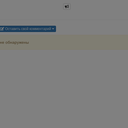
Оставить свой комментарий
не обнаружены