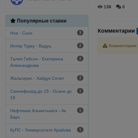
138
0
Популярные ставки
Комментарии
Ноа - Сьон
3
Комментарии 
Интер Турку - Вадуц
2
Талия Гибсон - Екатерина
2
Александрова
Жальгирис - Хайдук Сплит
2
Саннефьорд до 19 - Осане до
1
19
Нефтяник Альметьевск - Ак
1
Барс
КуПС - Университатя Крайова
1