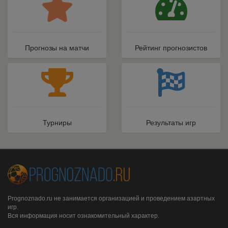
Прогнозы на матчи
Рейтинг прогнозистов
Турниры
Результаты игр
Prognoznado.ru не занимается организацией и проведением азартных
игр.
Вся информация носит ознакомительный характер.