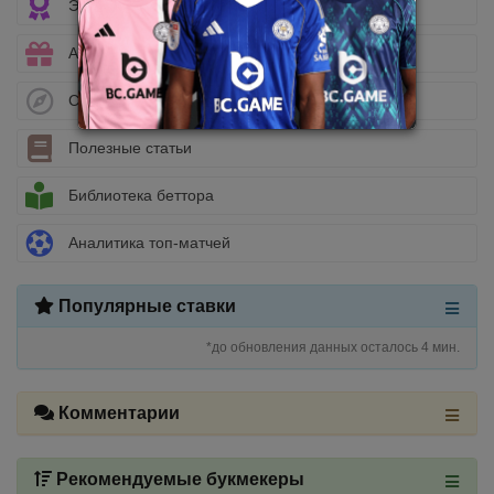
Эксклюзивные бонусы
Акции
Стратегии ставок
Полезные статьи
Библиотека беттора
Аналитика топ-матчей
Популярные ставки
*до обновления данных осталось 4 мин.
Комментарии
Рекомендуемые букмекеры