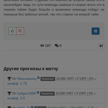
произойдет, ведь по сути команды равные и скорее всего,что в
первом тайме будет борьба и возможно команды пойдут на
перерыв без забитых мячей, так что ставлю на второй тайм.
107
0
Другие прогнозы к матчу
От
Мексиканец
|
с
10,000 VIRT
0 VIRT | 0%
Новичок
коэфф. 1.75
От
hyligan1988
|
с
10,000 VIRT
0 VIRT | 0%
Новичок
коэфф. 2.5