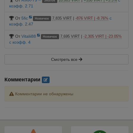
От
RIKK-79
|
с
10,003 VIRT
+530 VIRT | +5.3%
Знаток
коэфф. 2.71
От
5fic
|
с
7,835 VIRT
-876 VIRT | -8.76%
Новичок
коэфф. 2.47
От
Vitalii88
|
7,695 VIRT
-2,305 VIRT | -23.05%
Новичок
с
коэфф. 4
Смотреть все
Комментарии
Комментарии не обнаружены