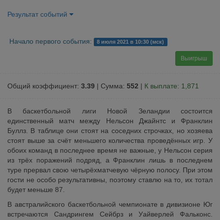
Результат событий
Начало первого события:
8 июля 2021 в 10:30 (мск)
Выигрыш
Общий коэффициент:
3.39
| Сумма:
552
|
К выплате: 1,871
В баскетбольной лиги Новой Зеландии состоится
единственный матч между Нельсон Джайнтс и Франклин
Буллз. В таблице они стоят на соседних строчках, но хозяева
стоят выше за счёт меньшего количества проведённых игр. У
обоих команд в последнее время не важные, у Нельсон серия
из трёх поражений подряд, а Франклин лишь в последнем
туре прервал свою четырёхматчевую чёрную полосу. При этом
гости не особо результативны, поэтому ставлю на то, их тотал
будет меньше 87.
В австралийского баскетбольной чемпионате в дивизионе Юг
встречаются Сандрингем Сейбрз и Уайверлей Фальконс.