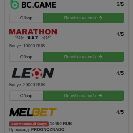
5
/5
Обзор
Перейти на сайт
4
/5
Бонус: 10000 RUB
Обзор
Перейти на сайт
4
/5
Бонус: 20000 RUB
Обзор
Перейти на сайт
4
/5
10400 RUB
Эксклюзивный бонус
Промокод:
PROGNOZNADO