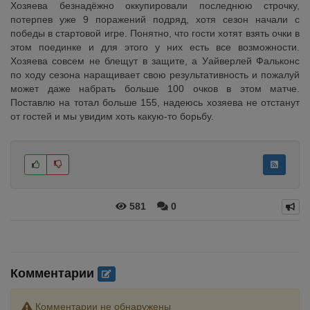
Хозяева безнадёжно оккупировали последнюю строчку,
потерпев уже 9 поражений подряд, хотя сезон начали с
победы в стартовой игре. Понятно, что гости хотят взять очки в
этом поединке и для этого у них есть все возможности.
Хозяева совсем не блещут в защите, а Уайверлей Фальконс
по ходу сезона наращивает свою результативность и пожалуй
может даже набрать больше 100 очков в этом матче.
Поставлю на тотал больше 155, надеюсь хозяева не отстанут
от гостей и мы увидим хоть какую-то борьбу.
581
0
Комментарии
Комментарии не обнаружены