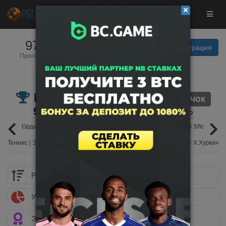
9746
2
Вход | Регистрация
Прогнозистов
Прогнозов
сегодня
Прогноз
от
Boss13
Новичок
|
9,148 VIRT
-852 VIRT | -8.52%
Ординар от 5fic
Ординар от 5fic
Теннис | Э.Барти - А.Кербер
Теннис | М.Берреттини - Х.Хуркач
Рейтинг букмекеров
Учет ставок
Эксклюзивные бонусы