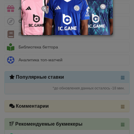
Акции
Стратегии ставок
Полезные статьи
Библиотека беттора
Аналитика топ-матчей
Популярные ставки
*до обновления данных осталось -18 мин.
Комментарии
Рекомендуемые букмекеры