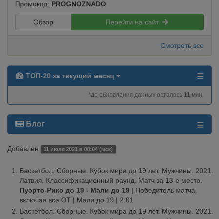
Промокод:
PROGNOZNADO
Обзор
Перейти на сайт
Смотреть все
ТОП-20 за текущий месяц
*до обновления данных осталось 11 мин.
Блог
Добавлен
11 июля 2021 в 08:04 (мск)
Баскетбол. Сборные. Кубок мира до 19 лет. Мужчины. 2021.
Латвия. Классификационный раунд. Матч за 13-е место.
Пуэрто-Рико до 19 - Мали до 19
| Победитель матча,
включая все ОТ | Мали до 19 |
2.01
Баскетбол. Сборные. Кубок мира до 19 лет. Мужчины. 2021.