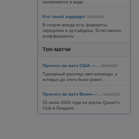
проявляется в виде ..
Кто такой андердог
25/02/2020
В спорте всегда есть фавориты,
середняки и аутсайдеры. Естественно,
коэффициенты ..
Топ-матчи
Прогноз на матч США — ..
26/06/2026
Турнирный расклад свел команды, у
которых до этого было ровно ..
Прогноз на матч Векич — ..
13/06/2026
15 июня 2026 года на кортах Queen's
Club в Лондоне ..