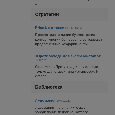
..
Стратегии
Price Up в теннисе
25/11/2020
Просматривая линии букмекерских
контор, многих бетторов не устраивают
предложенные коэффициенты ..
«Противоход» для экспресс-ставок
7/08/2020
Стратегия «Противоход» применима
только для ставок типа «экспресс». И,
скорее, ..
Библиотека
Лудомания
30/04/2020
Лудомания – это психическое
заболевание человека, которое