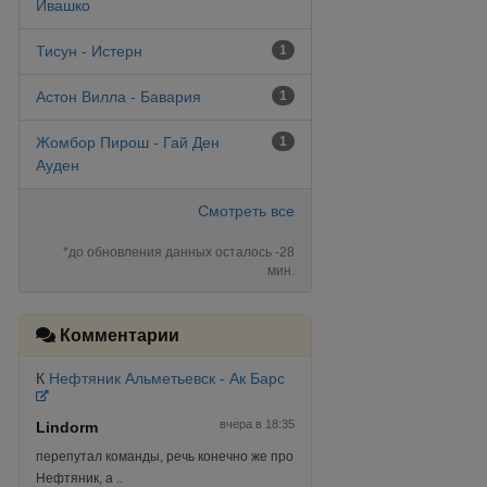
Ивашко
Тисун - Истерн
1
Астон Вилла - Бавария
1
Жомбор Пирош - Гай Ден
1
Ауден
Смотреть все
*до обновления данных осталось -28
мин.
Комментарии
К
Нефтяник Альметьевск - Ак Барс
вчера в 18:35
Lindorm
перепутал команды, речь конечно же про
Нефтяник, а ..