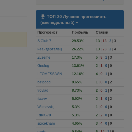
ТОП-20 Лучшие прогнозисты
(еженедельный)
Прогнозист
Прибыль
Ставки
S Club 7
29.53%
13
|
13
|
2
|
3
неандерталец
26.22%
13
|
23
|
2
|
4
Zuzeme
17.3%
5
|
8
|
1
|
3
Geolog
13.61%
2
|
1
|
0
|
0
LEOMESSIWIN
12.16%
4
|
9
|
1
|
0
betgood
9.65%
1
|
0
|
0
|
2
trovlad
8.73%
2
|
0
|
1
|
0
ttaavv
5.92%
2
|
1
|
0
|
2
Wilmovskij
5.3%
1
|
0
|
0
|
0
RIKK-79
5.3%
2
|
2
|
0
|
0
spicekham
4.65%
3
|
4
|
0
|
0
savic
0.84%
6
|
14
|
1
|
6