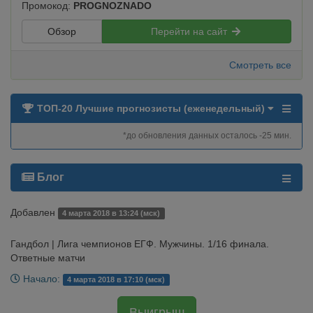
Промокод:
PROGNOZNADO
Обзор
Перейти на сайт
Смотреть все
ТОП-20 Лучшие прогнозисты (еженедельный)
*до обновления данных осталось -25 мин.
Блог
Добавлен
4 марта 2018 в 13:24 (мск)
Гандбол | Лига чемпионов ЕГФ. Мужчины. 1/16 финала.
Ответные матчи
Начало:
4 марта 2018 в 17:10 (мск)
Выигрыш