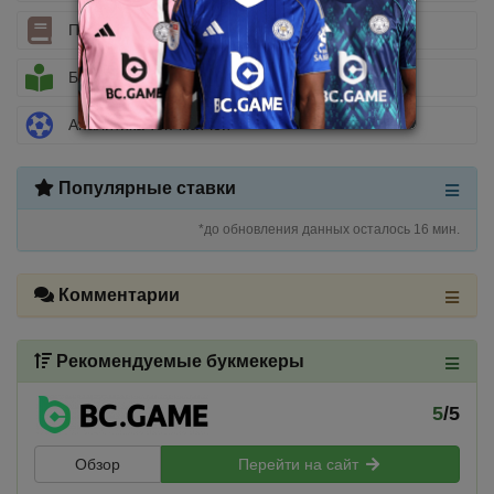
Полезные статьи
Библиотека беттора
Аналитика топ-матчей
Популярные ставки
*до обновления данных осталось 16 мин.
Комментарии
Рекомендуемые букмекеры
5
/5
Обзор
Перейти на сайт