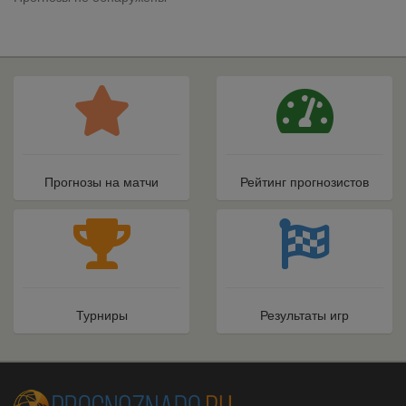
Прогнозы на матчи
Рейтинг прогнозистов
Турниры
Результаты игр