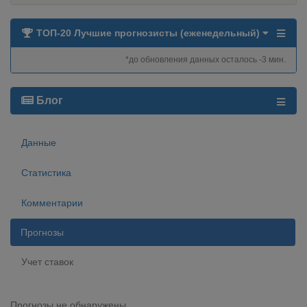
ТОП-20 Лучшие прогнозисты (еженедельный)
*до обновления данных осталось -3 мин.
Блог
Данные
Статистика
Комментарии
Прогнозы
Учет ставок
Прогнозы не обнаружены