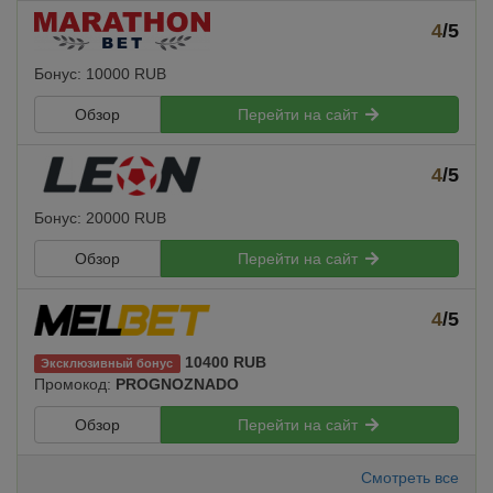
4
/5
Бонус: 10000 RUB
Обзор
Перейти на сайт
4
/5
Бонус: 20000 RUB
Обзор
Перейти на сайт
4
/5
10400 RUB
Эксклюзивный бонус
Промокод:
PROGNOZNADO
Обзор
Перейти на сайт
Смотреть все