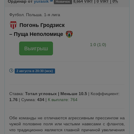
Ординар
от
yurasik
|
8,664 VIRT
0 VIRT | 0%
Новичок
Футбол. Польша. 1-я лига
Погонь Гродзиск
– Пуща Неполомице
1:0 (1:0)
Выигрыш
2 августа в 20:30 (мск)
Ставка:
Тотал угловых | Меньше 10.5
|
Коэффициент:
1.76
| Сумма:
434
|
К выплате: 764
Обе команды не отличаются агрессивным прессингом на
чужой половине поля или частыми навесами с флангов,
что традиционно является главной причиной увеличения