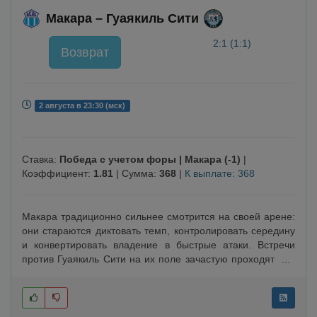
Макара
– Гуаякиль Сити
2:1 (1:1)
Возврат
2 августа в 23:30 (мск)
Ставка:
Победа с учетом форы | Макара (-1)
|
Коэффициент:
1.81
| Сумма:
368
|
К выплате: 368
Макара традиционно сильнее смотрится на своей арене:
они стараются диктовать темп, контролировать середину
и конвертировать владение в быстрые атаки. Встречи
против Гуаякиль Сити на их поле зачастую проходят под
давлением хозяев, что даёт шанс на две и более забитых
мяча. Гуаякиль Сити известен более динамичным стилем
и хорошей мобилизацией в контратаках, но на чужом
поле им часто ..