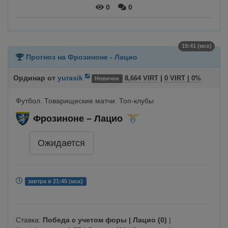
коллектив еще двух ключевых форвардов.В отличие от
0
0
них, «Монтеррей» демонстрирует стабильную игру и
уверенно прогрессирует в ..
19:41 (мск)
Прогноз на Фрозиноне - Лацио
Ординар
от
yurasik
|
8,664 VIRT
0 VIRT | 0%
Новичок
Футбол. Товарищеские матчи. Топ-клубы
Фрозиноне
– Лацио
Ожидается
завтра в 21:45 (мск)
Ставка:
Победа с учетом форы | Лацио (0)
|