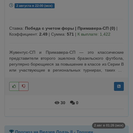
2 августа в 22:00 (мск)
Ставка:
Победа с учетом форы | Примавера-СП (0)
|
Коэффициент:
2.49
| Сумма:
571
|
К выплате: 1,422
Жувентус-СП и Примавера-СП — это классические
представители второго эшелона бразильского футбола,
регулярно борющиеся за повышение в классе из Серии B
или участвующие в региональных турнирах, таких как
Кубок Паулиста. Жувентус традиционно опирается на
физическую мощь, агрессию в центре поля и стандарты,
часто выигрывая за счет дисциплины и игры вторым
номером против более техничных соперников. Однако их
..
30
0
2 авг в 01:26 (мск)
Прогноз на Видзев Лодзь II - Трошин