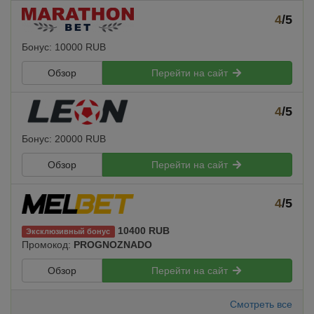
4
/5
Бонус: 10000 RUB
Обзор
Перейти на сайт
4
/5
Бонус: 20000 RUB
Обзор
Перейти на сайт
4
/5
10400 RUB
Эксклюзивный бонус
Промокод:
PROGNOZNADO
Обзор
Перейти на сайт
Смотреть все