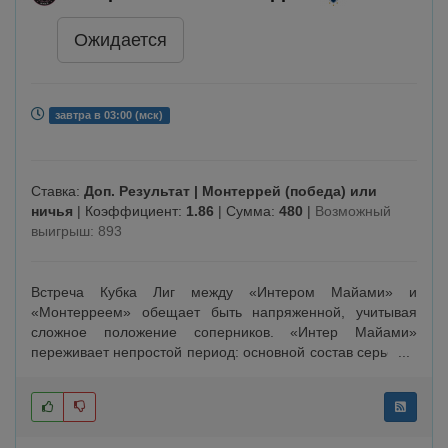
Ожидается
завтра в 03:00 (мск)
Ставка:
Доп. Результат | Монтеррей (победа) или
ничья
|
Коэффициент:
1.86
| Сумма:
480
|
Возможный
выигрыш: 893
Встреча Кубка Лиг между «Интером Майами» и
«Монтерреем» обещает быть напряженной, учитывая
сложное положение соперников. «Интер Майами»
переживает непростой период: основной состав серьезно
подорван травмами Бертераме, Гонсало, Альенде и
Айялы. Ситуацию усугубляет отсутствие Лионеля Месси,
что существенно снижает атакующий потенциал
команды, а дисквалификация Луиса Суареса лишает