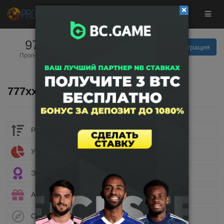
9746
21
Вход | Регистрация
Прогнозистов
Прогнозов
сегодня
777xxx888
Рейтинг букмекеров
Учет ставок
Эксклюзивные бонусы
Акции
Стратегии ставок