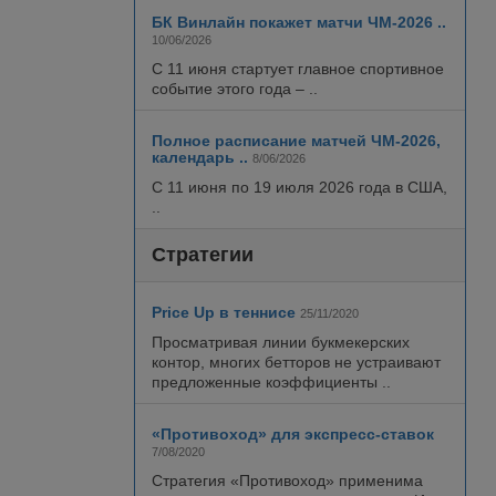
БК Винлайн покажет матчи ЧМ-2026 ..
10/06/2026
С 11 июня стартует главное спортивное
событие этого года – ..
Полное расписание матчей ЧМ-2026,
календарь ..
8/06/2026
С 11 июня по 19 июля 2026 года в США,
..
Стратегии
Price Up в теннисе
25/11/2020
Просматривая линии букмекерских
контор, многих бетторов не устраивают
предложенные коэффициенты ..
«Противоход» для экспресс-ставок
7/08/2020
Стратегия «Противоход» применима