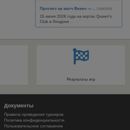
Прогноз на матч Векич — ..
13/06/2026
15 июня 2026 года на кортах Queen's
Club в Лондоне ..
Результаты игр
Документы
Правила проведения турниров
Политика конфиденциальности
Пользовательское соглашение