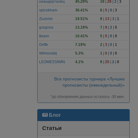
неандерталец
45.29%
19
|
28
|
2
|
3
spicekham
36.41%
6
|
5
|
0
|
3
Zuzeme
19.51%
8
|
13
|
3
|
1
gorgona
13.19%
7
|
9
|
2
|
5
ttaavv
10.41%
5
|
5
|
0
|
0
Griffe
7.19%
2
|
3
|
0
|
1
Wilmovskij
5.3%
1
|
0
|
0
|
0
LEOMESSIWIN
4.1%
9
|
25
|
2
|
0
Все прогнозисты турнира «Лучшие
прогнозисты (еженедельный)»
*до обновления данных осталось -30 мин.
Блог
Статьи