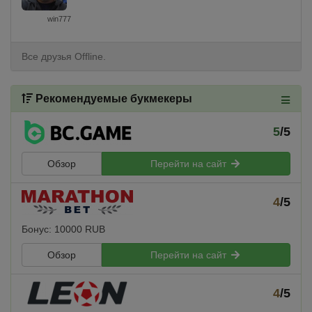
win777
Все друзья Offline.
Рекомендуемые букмекеры
5
/5
Обзор
Перейти на сайт
4
/5
Бонус: 10000 RUB
Обзор
Перейти на сайт
4
/5