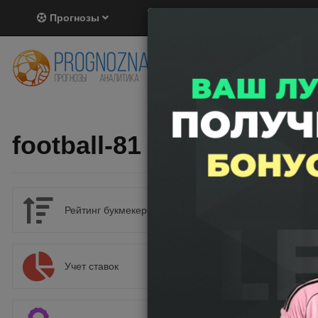
Прогнозы
Популярные ставки
Мы в социа
football-81
Данные
Стат
Рейтинг букмекеров
Учет ставок