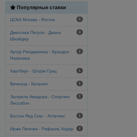
Популярные ставки
ЦСКА Москва - Ростов
5
Джеcсика Пегула - Диана
4
Шнайдер
Артур Риндеркнеш - Брэндон
2
Накасима
Хартберг - Штурм Грац
1
Виченца - Катания
1
Эштрела Амадора - Спортинг
1
Лиссабон
Бостон Ред Сокс - Атлетикс
1
Иржи Легечка - Рафаэль Ходар
2