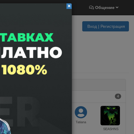
Результаты игр
Общение
Вход | Регистрация
ов
я
Друзья
Все друзья
4
20 июля в 12:56
Tatiana
Edvard1990
SEASHNS