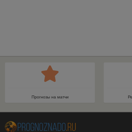
Прогнозы на матчи
Ре