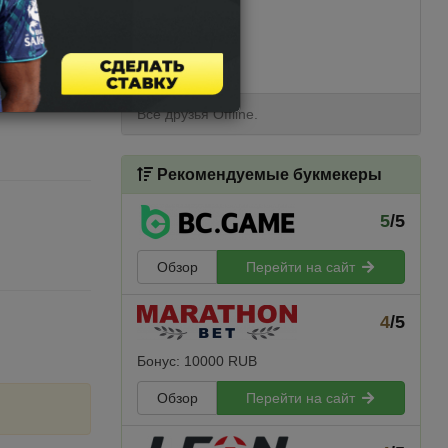
мск)
garik33
Все друзья Offline.
Рекомендуемые букмекеры
5
/5
Обзор
Перейти на сайт
4
/5
Бонус: 10000 RUB
Обзор
Перейти на сайт