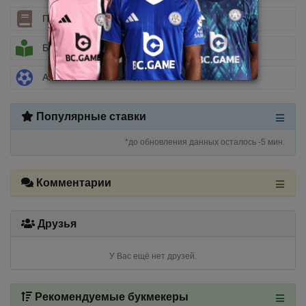
Полезные статьи
Библиотека беттора
Аналитика топ-матчей
Популярные ставки
*до обновления данных осталось -5 мин.
Комментарии
Друзья
У Вас ещё нет друзей.
Рекомендуемые букмекеры