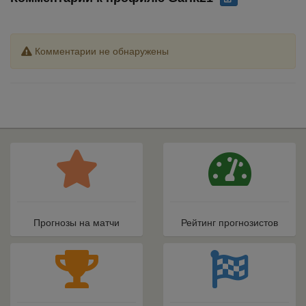
Комментарии не обнаружены
Прогнозы на матчи
Рейтинг прогнозистов