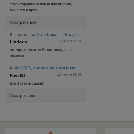
У них хорошие условия для игроков,
меня это и прив ..
Смотреть все
К
Прогноз на матч Векич — Радукану, финал WTA Лондон 2026
15 июня в 22:08
Lindorm
пятерку ставил на Векич, молодец, не
подвела
К
ЧМ-2026, прогноз на матч Мексика - ЮАР
12 июня в 09:39
PavelSt
Все 4 ставки зашли)
Смотреть все