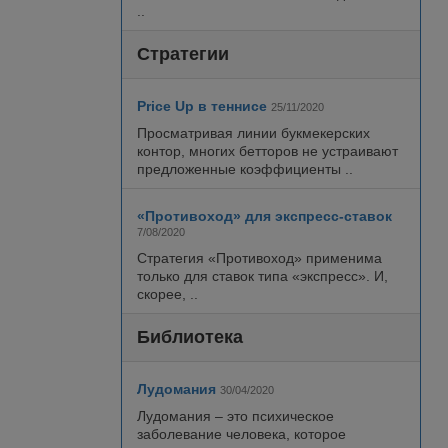
..
Стратегии
Price Up в теннисе
25/11/2020
Просматривая линии букмекерских
контор, многих бетторов не устраивают
предложенные коэффициенты ..
«Противоход» для экспресс-ставок
7/08/2020
Стратегия «Противоход» применима
только для ставок типа «экспресс». И,
скорее, ..
Библиотека
Лудомания
30/04/2020
Лудомания – это психическое
заболевание человека, которое