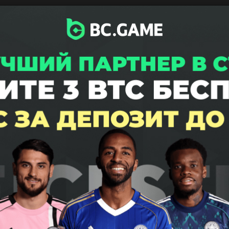
Рейтинг прогнозистов
Турниры
9746
85
Прогнозистов
Прогноз
льных сетях
сегодн
истика
Комментарии
Прогнозы
Учет ставок
Лунтик
2 февра
Добавить в друзья