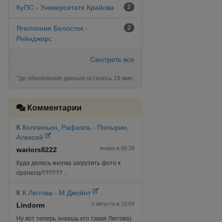
КуПС - Университатя Крайова
2
Ягеллония Белосток -
2
Рейнджерс
Смотреть все
*до обновления данных осталось 18 мин.
Комментарии
К
Коллиньон, Рафаэль - Попырин,
Алексей
вчера в 08:29
wariors8222
Куда делась кнопка загрузить фото к
прогнозу?????? ..
К
К.Лютова - М.Джойнт
3 августа в 10:54
Lindorm
Ну вот теперь знаешь кто такая Лютова).