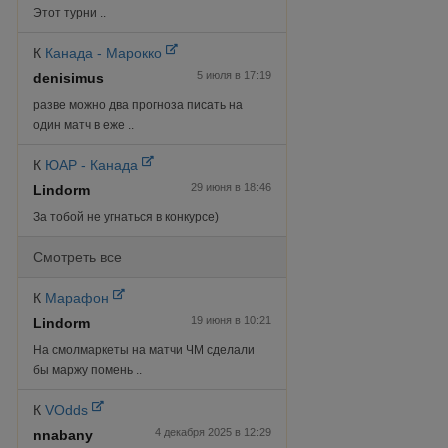
Этот турни ..
К
Канада - Марокко
5 июля в 17:19
denisimus
разве можно два прогноза писать на
один матч в еже ..
К
ЮАР - Канада
29 июня в 18:46
Lindorm
За тобой не угнаться в конкурсе)
Смотреть все
К
Марафон
19 июня в 10:21
Lindorm
На смолмаркеты на матчи ЧМ сделали
бы маржу помень ..
К
VOdds
4 декабря 2025 в 12:29
nnabany