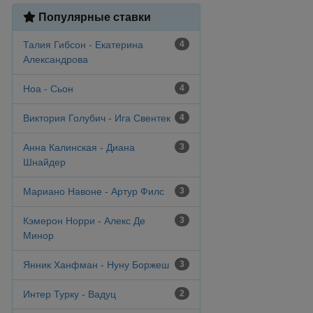
Популярные ставки
Талия Гибсон - Екатерина
4
Александрова
Ноа - Сьон
4
Виктория Голубич - Ига Свентек
4
Анна Калинская - Диана
3
Шнайдер
Мариано Навоне - Артур Филс
3
Кэмерон Норри - Алекс Де
3
Минор
Янник Ханфман - Нуну Боржеш
3
Интер Турку - Вадуц
2