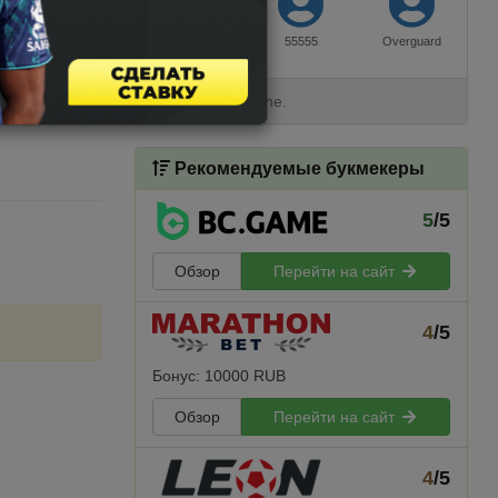
(мск)
nigamatt
55555
Overguard
Все друзья Offline.
Рекомендуемые букмекеры
5
/5
Обзор
Перейти на сайт
4
/5
Бонус: 10000 RUB
Обзор
Перейти на сайт
4
/5