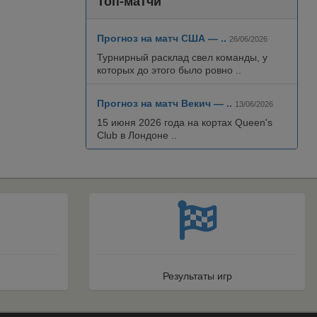
Топ-матчи
Прогноз на матч США — ..
26/06/2026
Турнирный расклад свел команды, у
которых до этого было ровно ..
Прогноз на матч Векич — ..
13/06/2026
15 июня 2026 года на кортах Queen's
Club в Лондоне ..
Результаты игр