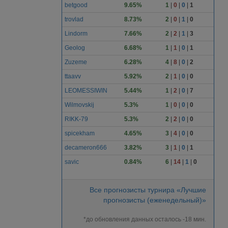
betgood
9.65%
1
|
0
|
0
|
1
trovlad
8.73%
2
|
0
|
1
|
0
Lindorm
7.66%
2
|
2
|
1
|
3
Geolog
6.68%
1
|
1
|
0
|
1
Zuzeme
6.28%
4
|
8
|
0
|
2
ttaavv
5.92%
2
|
1
|
0
|
0
LEOMESSIWIN
5.44%
1
|
2
|
0
|
7
Wilmovskij
5.3%
1
|
0
|
0
|
0
RIKK-79
5.3%
2
|
2
|
0
|
0
spicekham
4.65%
3
|
4
|
0
|
0
decameron666
3.82%
3
|
1
|
0
|
1
savic
0.84%
6
|
14
|
1
|
0
Все прогнозисты турнира «Лучшие
прогнозисты (еженедельный)»
*до обновления данных осталось -18 мин.