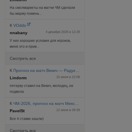
На смолмаркеты на матчи ЧМ сделали
бы маржу помень ..
К
VOdds
4 декабря 2025 в 12:29
nnabany
У них хорошие условия для игроков,
меня это и прив ..
Смотреть все
К
Прогноз на матч Векич — Радукану, финал WTA Лондон 2026
15 июня в 22:08
Lindorm
пятерку ставил на Векич, молодец, не
подвела
К
ЧМ-2026, прогноз на матч Мексика - ЮАР
12 июня в 09:39
PavelSt
Все 4 ставки зашли)
Смотреть все