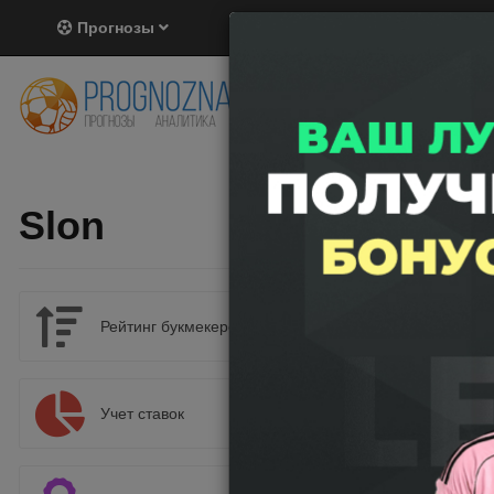
Прогнозы
Популярные ставки
Мы в социа
Slon
Данные
Стат
Рейтинг букмекеров
Учет ставок