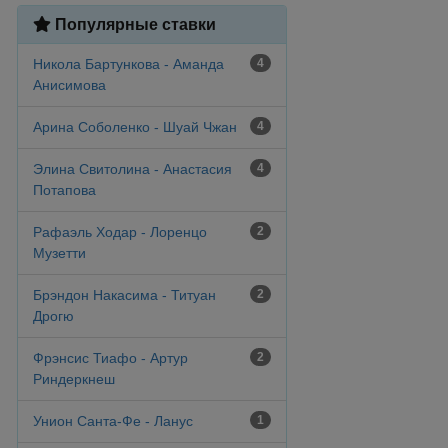
Популярные ставки
Никола Бартункова - Аманда
4
Анисимова
Арина Соболенко - Шуай Чжан
4
Элина Свитолина - Анастасия
4
Потапова
Рафаэль Ходар - Лоренцо
2
Музетти
Брэндон Накасима - Титуан
2
Дрогю
Фрэнсис Тиафо - Артур
2
Риндеркнеш
Унион Санта-Фе - Ланус
1