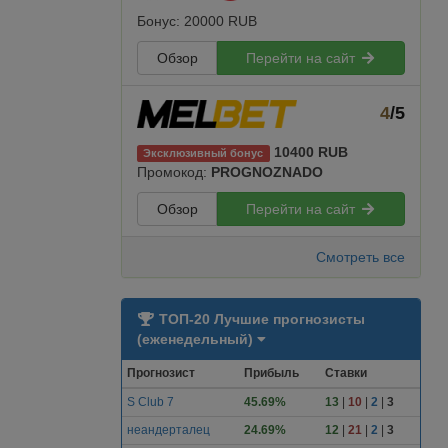
Бонус: 20000 RUB
Обзор
Перейти на сайт
4
/5
10400 RUB
Эксклюзивный бонус
Промокод:
PROGNOZNADO
Обзор
Перейти на сайт
Смотреть все
ТОП-20 Лучшие прогнозисты
(еженедельный)
Прогнозист
Прибыль
Ставки
S Club 7
45.69%
13
|
10
|
2
|
3
неандерталец
24.69%
12
|
21
|
2
|
3