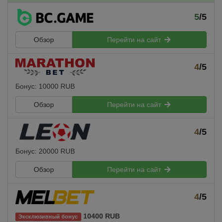
5
/5
Обзор
Перейти на сайт
4
/5
Бонус: 10000 RUB
Обзор
Перейти на сайт
4
/5
Бонус: 20000 RUB
Обзор
Перейти на сайт
4
/5
10400 RUB
Эксклюзивный бонус