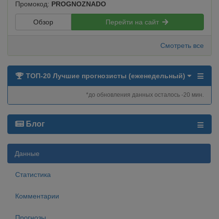
Промокод:
PROGNOZNADO
Обзор
Перейти на сайт
Смотреть все
ТОП-20 Лучшие прогнозисты (еженедельный)
*до обновления данных осталось -20 мин.
Блог
Данные
Статистика
Комментарии
Прогнозы