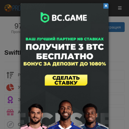
9746
2
Вход | Регистрация
Прогнозистов
Прогнозов
сегодня
SwiftKeyMax
Рейтинг букмекеров
Учет ставок
Эксклюзивные бонусы
Акции
Стратегии ставок