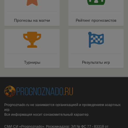
Прогнозы на матчи
Рейтинг прогнозистов
Турниры
Результаты игр
Prognoznado.ru не занимается организацией и проведением азартных
игр.
Вся информация носит ознакомительный характер.
СМИ СИ «Prognoznado». Роскомнадзор: ЭЛ № ФС 77 - 83318 от