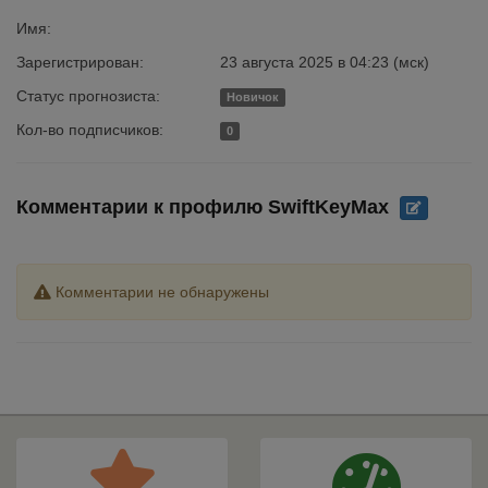
Имя:
Зарегистрирован:
23 августа 2025 в 04:23 (мск)
Статус прогнозиста:
Новичок
Кол-во подписчиков:
0
Комментарии к профилю SwiftKeyMax
Комментарии не обнаружены