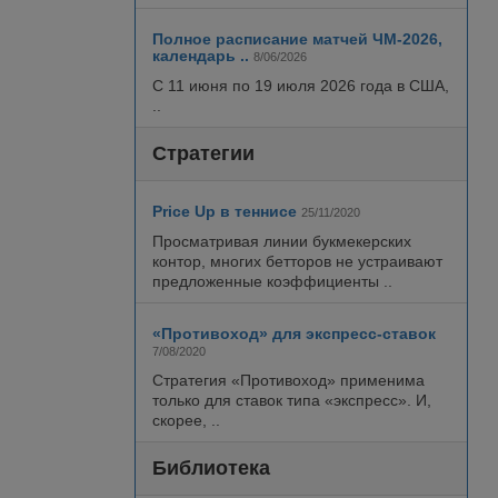
Полное расписание матчей ЧМ-2026,
календарь ..
8/06/2026
С 11 июня по 19 июля 2026 года в США,
..
Стратегии
Price Up в теннисе
25/11/2020
Просматривая линии букмекерских
контор, многих бетторов не устраивают
предложенные коэффициенты ..
«Противоход» для экспресс-ставок
7/08/2020
Стратегия «Противоход» применима
только для ставок типа «экспресс». И,
скорее, ..
Библиотека