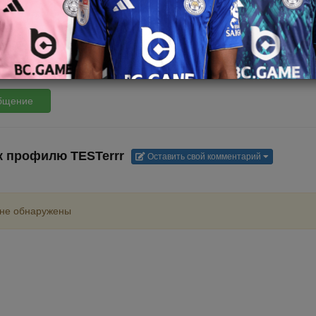
Имя:
Зарегистрирован:
14 апреля 2020 в 12:18
Статус прогнозиста:
Новичок
Кол-во подписчиков:
0
бщение
к профилю TESTerrr
Оставить свой комментарий
не обнаружены