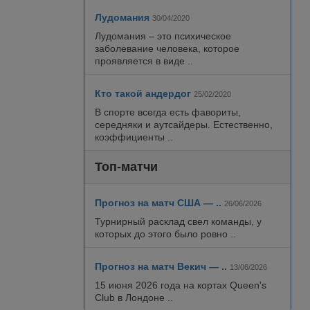
Лудомания
30/04/2020
Лудомания – это психическое
заболевание человека, которое
проявляется в виде ..
Кто такой андердог
25/02/2020
В спорте всегда есть фавориты,
середняки и аутсайдеры. Естественно,
коэффициенты ..
Топ-матчи
Прогноз на матч США — ..
26/06/2026
Турнирный расклад свел команды, у
которых до этого было ровно ..
Прогноз на матч Векич — ..
13/06/2026
15 июня 2026 года на кортах Queen's
Club в Лондоне ..