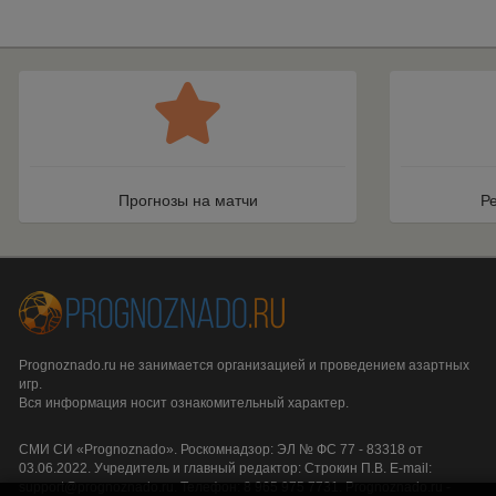
Прогнозы на матчи
Ре
Prognoznado.ru не занимается организацией и проведением азартных
игр.
Вся информация носит ознакомительный характер.
СМИ СИ «Prognoznado». Роскомнадзор: ЭЛ № ФС 77 - 83318 от
03.06.2022. Учредитель и главный редактор: Строкин П.В. E-mail:
support@prognoznado.ru. Телефон: 8 965 975 7731. Prognoznado.ru -