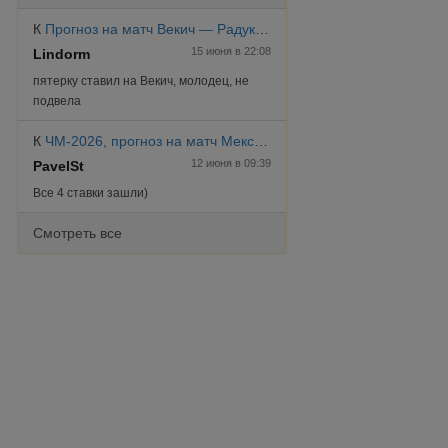
К
Прогноз на матч Векич — Радукану, финал WTA Лондон 2026
15 июня в 22:08
Lindorm
пятерку ставил на Векич, молодец, не
подвела
К
ЧМ-2026, прогноз на матч Мексика - ЮАР
12 июня в 09:39
PavelSt
Все 4 ставки зашли)
Смотреть все