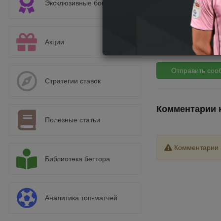
Эксклюзивные бонусы
Акции
Отправить соо
Стратегии ставок
Комментарии 
Полезные статьи
Комментарии 
Библиотека беттора
Аналитика топ-матчей