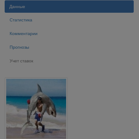
Данные
Статистика
Комментарии
Прогнозы
Учет ставок