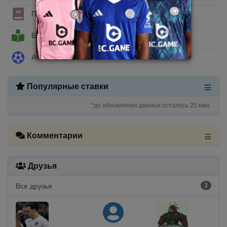
Полезные статьи
Библиотека беттора
Аналитика топ-матчей
Популярные ставки
*до обновления данных осталось 25 мин.
Комментарии
Друзья
Все друзья
3