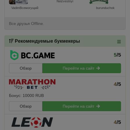
Neizvestnyi
VadimВсемогущий
burunduchok
Все друзья Offline.
Рекомендуемые букмекеры
5
/5
Обзор
Перейти на сайт
4
/5
Бонус: 10000 RUB
Обзор
Перейти на сайт
4
/5