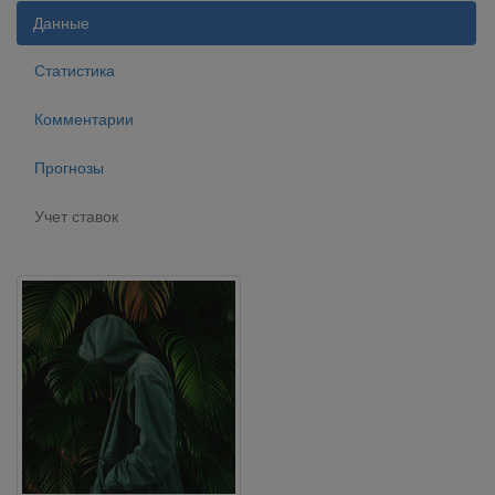
Данные
Статистика
Комментарии
Прогнозы
Учет ставок